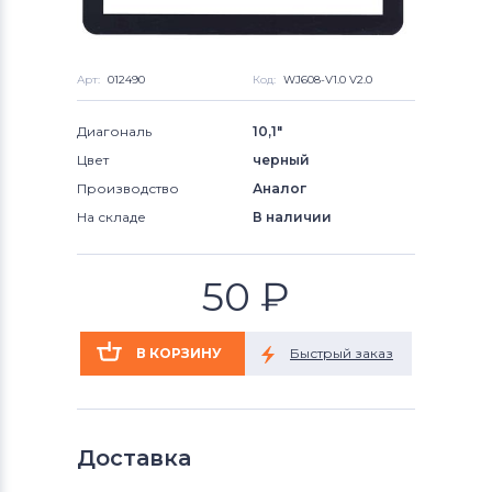
Арт:
012490
Код:
WJ608-V1.0 V2.0
Диагональ
10,1"
Цвет
черный
Производство
Аналог
На складе
В наличии
50
₽
Доставка