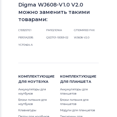
Digma WJ608-V1.0 V2.0
можно заменить такими
товарами:
C159257E1
FM102101KA
GT10MR100 FHX
PB101A2595
QSD701-10059-02
WJ608-V2.0
YCF0464-A
КОМПЛЕКТУЮЩИЕ
КОМПЛЕКТУЮЩИЕ
ДЛЯ
НОУТБУКА
ДЛЯ
ПЛАНШЕТА
Аккумуляторы для
Аккумуляторы для
ноутбуков
планшетов
Блоки питания для
Блоки питания для
ноутбуков
планшетов
Клавиатуры
Модули для планшетов
Петли для ноутбуков
Тачскрины для