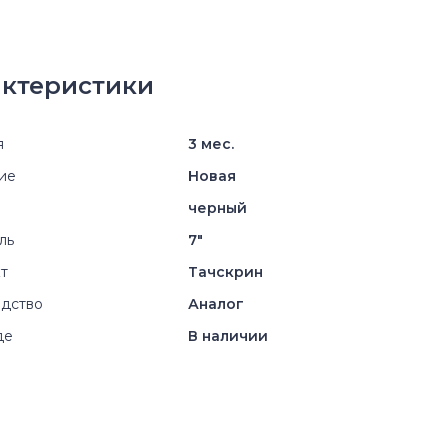
ктеристики
я
3 мес.
ие
Новая
черный
ль
7"
т
Тачскрин
дство
Аналог
де
В наличии