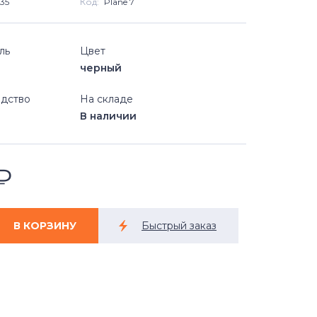
35
Код:
Plane 7
ль
Цвет
черный
дство
На складе
В наличии
₽