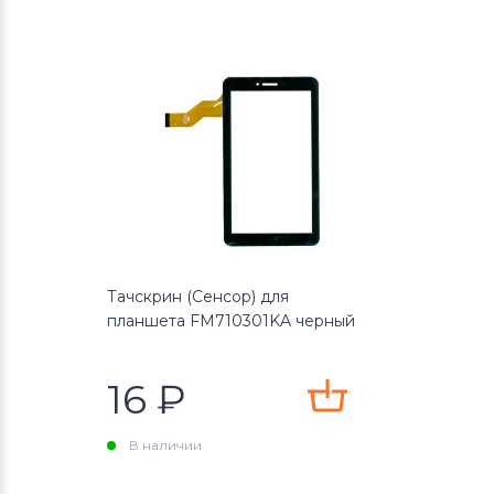
Тачскрин (Сенсор) для
планшета FM710301KA черный
16
₽
В наличии