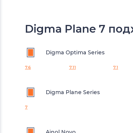
Digma Plane 7 под
Digma Optima Series
7.6
7.11
7.1
Digma Plane Series
7
Ainol Novo