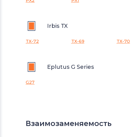
PX2
PX1
Irbis TX
TX-72
TX-69
TX-70
Eplutus G Series
G27
Взаимозаменяемость