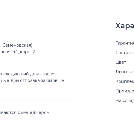
Хара
Гаранти
(м. Семеновская)
чная, 44, корп. 2
Состоян
Цвет
Диагона
на следующий день после
дные дни отправка заказов не
Комплек
Произво
На слка
вываются с менеджером