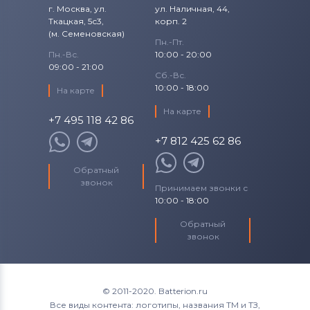
Тачскрины для планшетов
г. Москва, ул.
ул. Наличная, 44,
Samsung
Ткацкая, 5с3,
корп. 2
(м. Семеновская)
Пн.-Пт.
Тачскрины для планшетов
Explay
Пн.-Вс.
10:00 - 20:00
09:00 - 21:00
Сб.-Вс.
Тачскрины для планшетов
Cube
10:00 - 18:00
На карте
Тачскрины для планшетов
Assistant
На карте
+7 495 118 42 86
Тачскрины для планшетов
Genesis
+7 812 425 62 86
Тачскрины для планшетов
Nanotab
Обратный
звонок
Принимаем звонки с
Тачскрины для планшетов
Sony
10:00 - 18:00
Обратный
Тачскрины для планшетов
Onda
звонок
Тачскрины для планшетов
Arnova
Тачскрины для планшетов
Eplutus
© 2011-2020. Batterion.ru
Все виды контента: логотипы, названия ТМ и ТЗ,