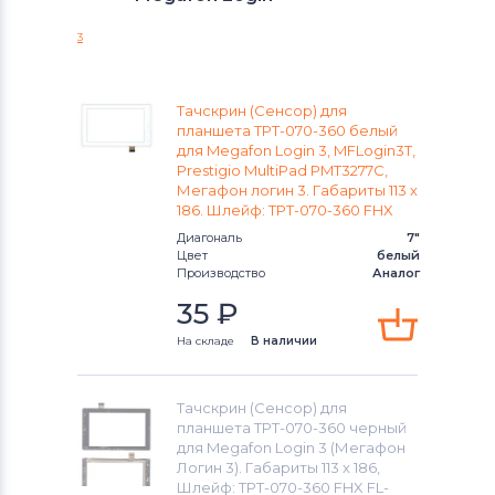
Login 2 MT3A
Тачскрины для планшетов
Blusens
3
Тачскрины для планшетов
Rolsen
Тачскрин (Сенсор) для
Тачскрины для планшетов
HTC
планшета TPT-070-360 белый
для Megafon Login 3, MFLogin3T,
Prestigio MultiPad PMT3277C,
Тачскрины для планшетов
Prestigio
Мегафон логин 3. Габариты 113 х
186. Шлейф: TPT-070-360 FHX
Тачскрины для планшетов
Onepad
Диагональ
7"
Цвет
белый
Тачскрины для планшетов
Treelogic
Производство
Аналог
35
₽
Тачскрины для планшетов
Клавиатуры
На складе
В наличии
Тачскрины для планшетов
ZTE
Тачскрин (Сенсор) для
планшета TPT-070-360 черный
Тачскрины для планшетов
Mystery
для Megafon Login 3 (Мегафон
Логин 3). Габариты 113 х 186,
Шлейф: TPT-070-360 FHX FL-
Тачскрины для планшетов