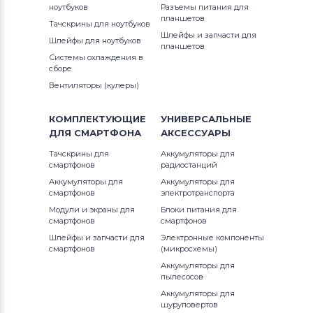
ноутбуков
Разъемы питания для
планшетов
Тачскрины для планшетов
HP
Тачскрины для ноутбуков
Шлейфы и запчасти для
Шлейфы для ноутбуков
планшетов
Все бренды
Системы охлаждения в
сборе
Тачскрины для планшетов
Ainol
Вентиляторы (кулеры)
Тачскрины для планшетов
Supra
КОМПЛЕКТУЮЩИЕ
УНИВЕРСАЛЬНЫЕ
ДЛЯ
СМАРТФОНА
АКСЕССУАРЫ
Тачскрины для планшетов
Teclast
Тачскрины для
Аккумуляторы для
Тачскрины для планшетов
Allwinner
смартфонов
радиостанций
Аккумуляторы для
Аккумуляторы для
смартфонов
электротранспорта
Тачскрины для планшетов
Dell
Модули и экраны для
Блоки питания для
смартфонов
смартфонов
Тачскрины для планшетов
Archos
Шлейфы и запчасти для
Электронные компоненты
смартфонов
(микросхемы)
Тачскрины для планшетов
Megafon
Аккумуляторы для
пылесосов
Тачскрины для планшетов
Apache
Аккумуляторы для
шуруповертов