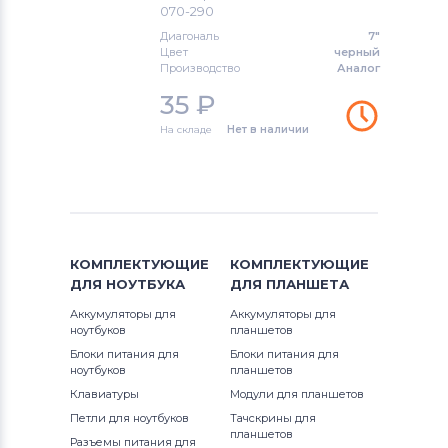
070-290
Freelander
Диагональ
7"
Цвет
черный
Тачскрины для планшетов
Ployer
Производство
Аналог
35
₽
Тачскрины для планшетов
Аккумуляторы для радиостанций
На складе
Нет в наличии
Тачскрины для планшетов
Pipo
Тачскрины для планшетов
China
Тачскрины для планшетов
Qumo
КОМПЛЕКТУЮЩИЕ
КОМПЛЕКТУЮЩИЕ
ДЛЯ
НОУТБУКА
ДЛЯ
ПЛАНШЕТА
Тачскрины для планшетов
Lenovo
Аккумуляторы для
Аккумуляторы для
ноутбуков
планшетов
Тачскрины для планшетов
Motorola
Блоки питания для
Блоки питания для
ноутбуков
планшетов
Тачскрины для планшетов
DigiLand
Клавиатуры
Модули для планшетов
Петли для ноутбуков
Тачскрины для
Тачскрины для планшетов
Hankook
планшетов
Разъемы питания для