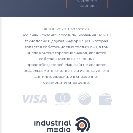
Тачскрины для планшетов
Обратный
звонок
Samsung
Тачскрины для планшетов
Explay
© 2011-2020. Batterion.ru
Тачскрины для планшетов
Cube
Все виды контента: логотипы, названия ТМ и ТЗ,
технологии и другая информация, которая
Тачскрины для планшетов
Assistant
является собственностью третьих лиц, в том
числе контент торговых знаков, является
Тачскрины для планшетов
собственностью их законных
Genesis
правообладателей. Наш сайт не является
владельцем этого контента и использует его
Тачскрины для планшетов
Nanotab
для иллюстрации, и в справочно-
ознакомительных целях.
Тачскрины для планшетов
Sony
Тачскрины для планшетов
Onda
Тачскрины для планшетов
Arnova
Тачскрины для планшетов
Eplutus