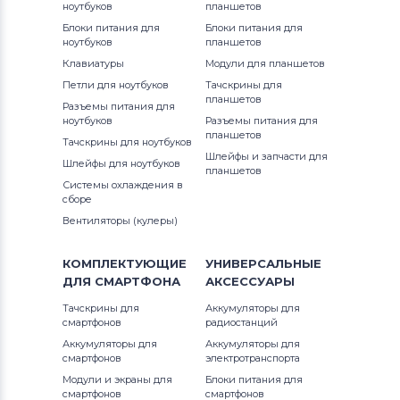
ноутбуков
планшетов
Freelander
Блоки питания для
Блоки питания для
ноутбуков
планшетов
Тачскрины для планшетов
Ployer
Клавиатуры
Модули для планшетов
Петли для ноутбуков
Тачскрины для
Тачскрины для планшетов
планшетов
Разъемы питания для
Аккумуляторы для радиостанций
ноутбуков
Разъемы питания для
планшетов
Тачскрины для ноутбуков
Тачскрины для планшетов
Pipo
Шлейфы и запчасти для
Шлейфы для ноутбуков
планшетов
Системы охлаждения в
Тачскрины для планшетов
China
сборе
Вентиляторы (кулеры)
Тачскрины для планшетов
Qumo
КОМПЛЕКТУЮЩИЕ
УНИВЕРСАЛЬНЫЕ
Тачскрины для планшетов
Lenovo
ДЛЯ
СМАРТФОНА
АКСЕССУАРЫ
Тачскрины для
Тачскрины для планшетов
Аккумуляторы для
Motorola
смартфонов
радиостанций
Аккумуляторы для
Аккумуляторы для
Тачскрины для планшетов
DigiLand
смартфонов
электротранспорта
Модули и экраны для
Блоки питания для
Тачскрины для планшетов
Hankook
смартфонов
смартфонов