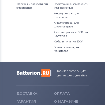
Шлейфы и запчасти для
Электронные компоненты
Тачскрины для планшетов
HP
смартфонов
(микросхемы)
Аккумуляторы для
Все бренды
пылесосов
Аккумуляторы для
Тачскрины для планшетов
Ainol
шуруповертов
Жесткие диски и SSD для
Тачскрины для планшетов
Supra
ноутбуков
Кабели питания 220V
Тачскрины для планшетов
Teclast
Блоки питания для
мониторов
Тачскрины для планшетов
Allwinner
Тачскрины для планшетов
Dell
КОМПЛЕКТУЮЩИЕ
для вашего девайса
Тачскрины для планшетов
Archos
Тачскрины для планшетов
Megafon
ДОСТАВКА
ОПЛАТА
Тачскрины для планшетов
Apache
ГАРАНТИЯ
О МАГАЗИНЕ