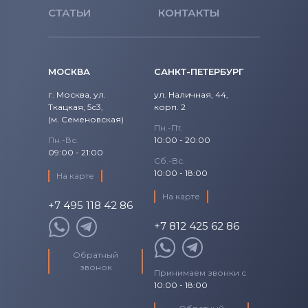
Тачскрины для планшетов
СТАТЬИ
КОНТАКТЫ
Viewsonic
Тачскрины для планшетов
Brigmton
МОСКВА
САНКТ-ПЕТЕРБУРГ
г. Москва, ул.
ул. Наличная, 44,
Тачскрины для планшетов
Apple
Ткацкая, 5с3,
корп. 2
(м. Семеновская)
Тачскрины для планшетов
DPT
Пн.-Пт.
Пн.-Вс.
10:00 - 20:00
09:00 - 21:00
Тачскрины для планшетов
Сб.-Вс.
Telefunken
10:00 - 18:00
На карте
На карте
Тачскрины для планшетов
MOMO9
+7 495 118 42 86
+7 812 425 62 86
Тачскрины для планшетов
Sony
Ericsson
Обратный
звонок
Принимаем звонки с
Тачскрины для планшетов
Amoi
10:00 - 18:00