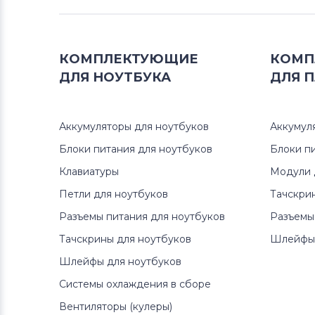
Петли для ноутбуков
Sony
КОМПЛЕКТУЮЩИЕ
КОМП
Петли для ноутбуков
Sony Vaio
ДЛЯ
НОУТБУКА
ДЛЯ
П
Петли для ноутбуков
Toshiba
Аккумуляторы для ноутбуков
Аккумул
Петли для ноутбуков
Acer
Блоки питания для ноутбуков
Блоки п
Петли для ноутбуков
Asus
Клавиатуры
Модули 
Петли для ноутбуков
Тачскри
Петли для ноутбуков
Casper
Разъемы питания для ноутбуков
Разъемы
Тачскрины для ноутбуков
Шлейфы 
Шлейфы для ноутбуков
Системы охлаждения в сборе
Вентиляторы (кулеры)