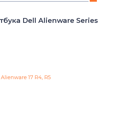
Alienware 15 Series
ука Dell Alienware Series
Alienware M Series
Alienware Series
Inspiron
Inspiron 11
Alienware 17 R4, R5
Inspiron 14
Inspiron 14R
Inspiron 14V
Inspiron 15