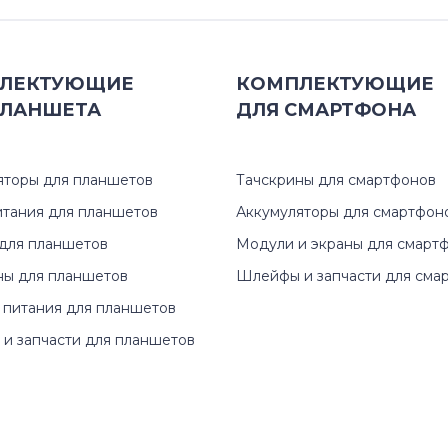
Inspiron 17
ЛЕКТУЮЩИЕ
КОМПЛЕКТУЮЩИЕ
Latitude
ЛАНШЕТА
ДЛЯ
СМАРТФОНА
Precision
яторы для планшетов
Тачскрины для смартфонов
Studio
итания для планшетов
Аккумуляторы для смартфон
Vostro
для планшетов
Модули и экраны для смарт
ны для планшетов
Шлейфы и запчасти для сма
XPS
 питания для планшетов
и запчасти для планшетов