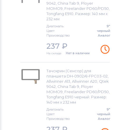
Тачскрины для планшетов
9042, China Tab 9, Ployer
Samsung
MOMO9, Freelander PD60/PD50,
Tongfang E910. Размер: 140 мм х
232 мм
Тачскрины для планшетов
Explay
Диагональ
9"
Цвет
черный
Тачскрины для планшетов
Cube
Производство
Аналог
237
₽
Тачскрины для планшетов
Assistant
На складе
Нет в наличии
Тачскрины для планшетов
Genesis
Тачскрины для планшетов
Nanotab
Тачскрин (Сенсор) для
планшета DH-0902A1-FPC03-02,
Allwinner A13, Allwinner A20, Qtek
Тачскрины для планшетов
Sony
9042, China Tab 9, Ployer
MOMO9, Freelander PD60/PD50,
Тачскрины для планшетов
Onda
Tongfang E910 черный. Размер:
140 мм х 232 мм
Тачскрины для планшетов
Arnova
Диагональ
9"
Цвет
черный
Производство
Аналог
Тачскрины для планшетов
Eplutus
237
₽