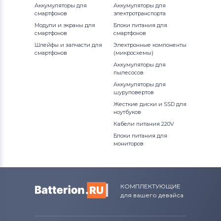
Аккумуляторы для
Аккумуляторы для
смартфонов
электротранспорта
Тачскрины для планшетов
Acho
Модули и экраны для
Блоки питания для
смартфонов
смартфонов
Тачскрины для планшетов
Toshiba
Шлейфы и запчасти для
Электронные компоненты
смартфонов
(микросхемы)
Тачскрины для планшетов
Acer
Аккумуляторы для
пылесосов
Аккумуляторы для
Тачскрины для планшетов
Ritmix
шуруповертов
Жесткие диски и SSD для
Тачскрины для планшетов
Pingbo
ноутбуков
Кабели питания 220V
Тачскрины для планшетов
China-
Блоки питания для
Tablet
мониторов
Тачскрины для планшетов
Magnumtech
КОМПЛЕКТУЮЩИЕ
Тачскрины для планшетов
DEXP
для вашего девайса
Тачскрины для планшетов
Asus