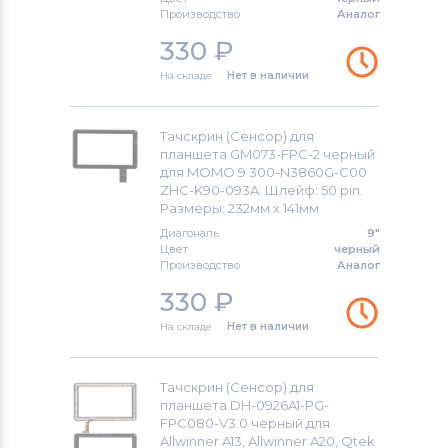
Тачскрины для планшетов
Производство
Аналог
Viewsonic
330
₽
Тачскрины для планшетов
На складе
Нет в наличии
Brigmton
Тачскрин (Сенсор) для
Тачскрины для планшетов
Apple
планшета GM073-FPC-2 черный
для MOMO 9 300-N3860G-C00
Тачскрины для планшетов
DPT
ZHC-K90-093A. Шлейф: 50 pin.
Размеры: 232мм х 141мм
Тачскрины для планшетов
Диагональ
9"
Telefunken
Цвет
черный
Производство
Аналог
Тачскрины для планшетов
330
₽
MOMO9
На складе
Нет в наличии
Тачскрины для планшетов
Sony
Ericsson
Тачскрин (Сенсор) для
Тачскрины для планшетов
Amoi
планшета DH-0926A1-PG-
FPC080-V3.0 черный для
Allwinner A13, Allwinner A20, Qtek