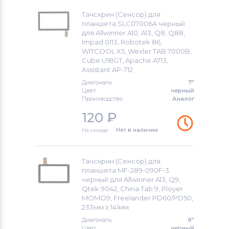
Тачскрин (Сенсор) для
Тачскрины для планшетов
HP
планшета SLC07006A черный
для Allwinner A10, A13, Q8, Q88,
Все бренды
Impad 0113, Robotek 86,
WITCOOL X5, Wexler TAB 7000B,
Тачскрины для планшетов
Ainol
Cube U18GT, Apache A713,
Assistant AP-712
Тачскрины для планшетов
Supra
Диагональ
7"
Цвет
черный
Тачскрины для планшетов
Teclast
Производство
Аналог
120
₽
Тачскрины для планшетов
Allwinner
На складе
Нет в наличии
Тачскрины для планшетов
Dell
Тачскрин (Сенсор) для
Тачскрины для планшетов
Archos
планшета MF-289-090F-3
черный для Allwinner A13, Q9,
Тачскрины для планшетов
Megafon
Qtek 9042, China Tab 9, Ployer
MOMO9, Freelander PD60/PD50,
233мм x 141мм
Тачскрины для планшетов
Apache
Диагональ
9"
Цвет
черный