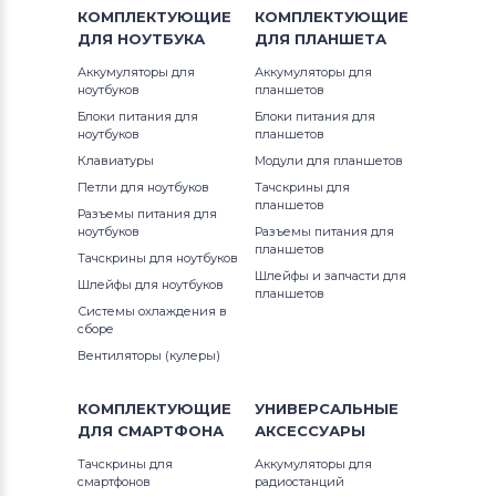
Тачскрины для планшетов
iRu
КОМПЛЕКТУЮЩИЕ
КОМПЛЕКТУЮЩИЕ
ДЛЯ
НОУТБУКА
ДЛЯ
ПЛАНШЕТА
Тачскрины для планшетов
xQuad
Аккумуляторы для
Аккумуляторы для
ноутбуков
планшетов
Тачскрины для планшетов
Блоки питания для
Блоки питания для
TurboPad
ноутбуков
планшетов
Клавиатуры
Модули для планшетов
Тачскрины для планшетов
Moveo
Петли для ноутбуков
Тачскрины для
планшетов
Разъемы питания для
Тачскрины для планшетов
Window
ноутбуков
Разъемы питания для
планшетов
Тачскрины для ноутбуков
Тачскрины для планшетов
Digma
Шлейфы и запчасти для
Шлейфы для ноутбуков
планшетов
Системы охлаждения в
Тачскрины для планшетов
Amazon
сборе
Вентиляторы (кулеры)
Тачскрины для планшетов
TOPSUN
КОМПЛЕКТУЮЩИЕ
УНИВЕРСАЛЬНЫЕ
Тачскрины для планшетов
CHINA
ДЛЯ
СМАРТФОНА
АКСЕССУАРЫ
Tab
Тачскрины для
Аккумуляторы для
смартфонов
радиостанций
Тачскрины для планшетов
Airis