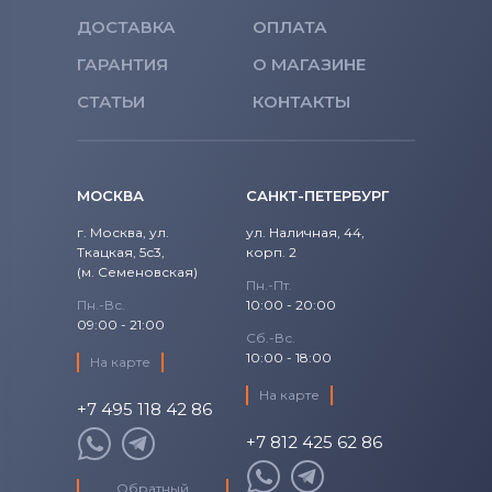
ДОСТАВКА
ОПЛАТА
Тачскрины для планшетов
Fly
ГАРАНТИЯ
О МАГАЗИНЕ
Тачскрины для планшетов
iconBIT
СТАТЬИ
КОНТАКТЫ
Тачскрины для планшетов
RoverPad
МОСКВА
САНКТ-ПЕТЕРБУРГ
Тачскрины для планшетов
Allfine
г. Москва, ул.
ул. Наличная, 44,
Ткацкая, 5с3,
корп. 2
Тачскрины для планшетов
Irbis
(м. Семеновская)
Пн.-Пт.
Тачскрины для планшетов
Eurocase
Пн.-Вс.
10:00 - 20:00
09:00 - 21:00
Сб.-Вс.
Тачскрины для планшетов
MyTab
10:00 - 18:00
На карте
На карте
+7 495 118 42 86
+7 812 425 62 86
Обратный