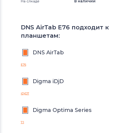
На слкаде
В наличии
DNS AirTab E76 подходит к
планшетам:
DNS AirTab
E76
Digma iDjD
iDjD7
Digma Optima Series
7.1