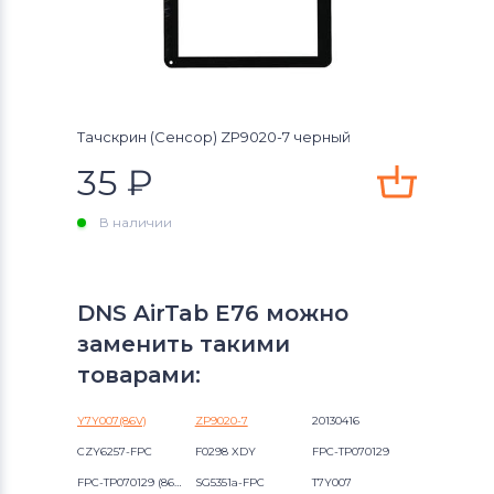
Тачскрин (Сенсор) ZP9020-7 черный
35
₽
В наличии
DNS AirTab E76 можно
заменить такими
товарами:
Y7Y007(86V)
ZP9020-7
20130416
CZY6257-FPC
F0298 XDY
FPC-TP070129
FPC-TP070129 (86VS) 00
SG5351a-FPC
T7Y007