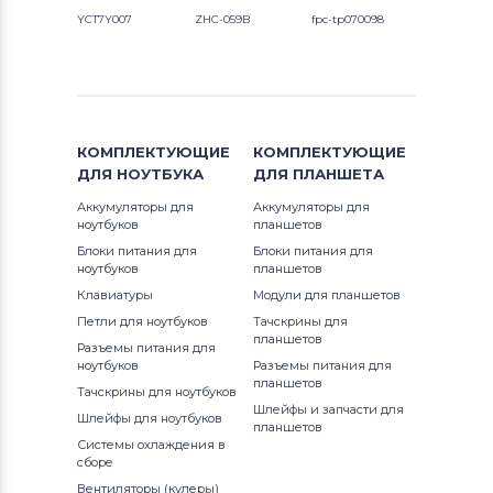
YCT7Y007
ZHC-059B
fpc-tp070098
КОМПЛЕКТУЮЩИЕ
КОМПЛЕКТУЮЩИЕ
ДЛЯ
НОУТБУКА
ДЛЯ
ПЛАНШЕТА
Аккумуляторы для
Аккумуляторы для
ноутбуков
планшетов
Блоки питания для
Блоки питания для
ноутбуков
планшетов
Клавиатуры
Модули для планшетов
Петли для ноутбуков
Тачскрины для
планшетов
Разъемы питания для
ноутбуков
Разъемы питания для
планшетов
Тачскрины для ноутбуков
Шлейфы и запчасти для
Шлейфы для ноутбуков
планшетов
Системы охлаждения в
сборе
Вентиляторы (кулеры)