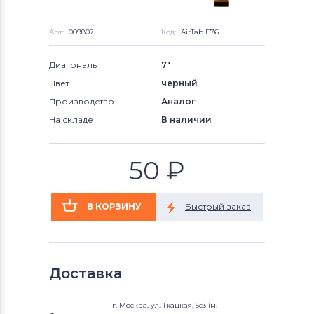
Арт:
009807
Код:
AirTab E76
Диагональ
7"
Цвет
черный
Производство
Аналог
На складе
В наличии
50
₽
Доставка
г. Москва, ул. Ткацкая, 5с3 (м.