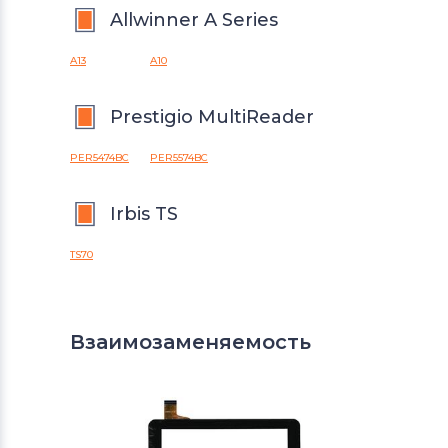
Allwinner A Series
A13
A10
Prestigio MultiReader
PER5474BC
PER5574BC
Irbis TS
TS70
Взаимозаменяемость