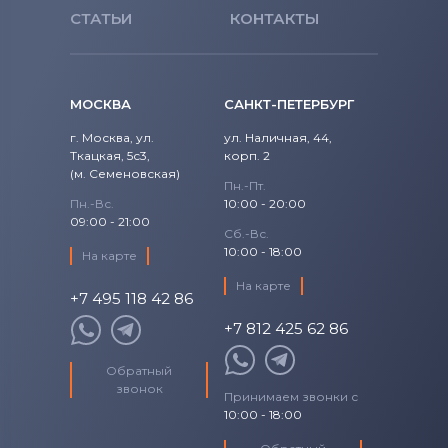
СТАТЬИ
КОНТАКТЫ
Satellite X Series
Вентиляторы (кулеры)
NEC
Tecra A Series
Вентиляторы (кулеры)
iRu
МОСКВА
САНКТ-ПЕТЕРБУРГ
Tecra S Series
Вентиляторы (кулеры)
Roverbook
г. Москва, ул.
ул. Наличная, 44,
Ткацкая, 5с3,
корп. 2
Вентиляторы (кулеры)
Toshiba
(м. Семеновская)
Пн.-Пт.
Пн.-Вс.
10:00 - 20:00
Вентиляторы (кулеры)
Acer
09:00 - 21:00
Сб.-Вс.
Вентиляторы (кулеры)
10:00 - 18:00
На карте
Универсальный
На карте
+7 495 118 42 86
Вентиляторы (кулеры)
Asus
+7 812 425 62 86
Вентиляторы (кулеры)
Alienware
Обратный
звонок
Принимаем звонки с
Вентиляторы (кулеры)
Casper
10:00 - 18:00