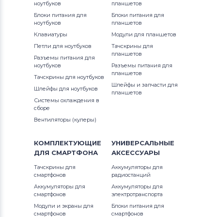
ноутбуков
планшетов
Блоки питания для
Блоки питания для
Вентиляторы (кулеры)
Gateway
Satellite A Series
ноутбуков
планшетов
Клавиатуры
Модули для планшетов
Вентиляторы (кулеры)
FCN
Satellite C Series
Петли для ноутбуков
Тачскрины для
планшетов
Разъемы питания для
Вентиляторы (кулеры)
HP
Satellite E Series
ноутбуков
Разъемы питания для
планшетов
Тачскрины для ноутбуков
Вентиляторы (кулеры)
MSI
Satellite L Series
Шлейфы и запчасти для
Шлейфы для ноутбуков
планшетов
Системы охлаждения в
Вентиляторы (кулеры)
Compaq
Satellite M Series
сборе
Вентиляторы (кулеры)
Вентиляторы (кулеры)
Quanta
Satellite NB Series
КОМПЛЕКТУЮЩИЕ
УНИВЕРСАЛЬНЫЕ
Вентиляторы (кулеры)
Hasee
Satellite P Series
ДЛЯ
СМАРТФОНА
АКСЕССУАРЫ
Тачскрины для
Вентиляторы (кулеры)
Аккумуляторы для
Dell
Satellite P55 Series
смартфонов
радиостанций
Аккумуляторы для
Аккумуляторы для
Вентиляторы (кулеры)
IBM
Satellite Pro
смартфонов
электротранспорта
Модули и экраны для
Блоки питания для
Вентиляторы (кулеры)
Viewsonic
Satellite Pro A Series
смартфонов
смартфонов