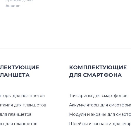
Аналог
G Series
K Series
L Series
M Series
ЛЕКТУЮЩИЕ
КОМПЛЕКТУЮЩИЕ
N Series
ЛАНШЕТА
ДЛЯ
СМАРТФОНА
P Series
яторы для планшетов
Тачскрины для смартфонов
Pro Essential PU Series
итания для планшетов
Аккумуляторы для смартфон
Pro Series
для планшетов
Модули и экраны для смарт
ны для планшетов
Шлейфы и запчасти для сма
Q Series