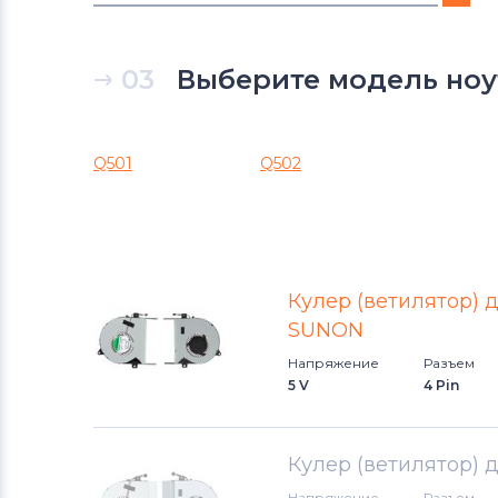
Вентиляторы (кулеры)
DNS
03
Выберите модель ноут
Вентиляторы (кулеры)
Xiaomi
Вентиляторы (кулеры)
eMachines
Q501
Q502
Вентиляторы (кулеры)
Microsoft
Вентиляторы (кулеры)
Gigabyte
Кулер (ветилятор) д
Вентиляторы (кулеры)
SUNON
Клавиатуры
Напряжение
Разъем
5 V
4 Pin
Вентиляторы (кулеры)
Packard
Bell
Кулер (ветилятор) 
Вентиляторы (кулеры)
Hannspree
Напряжение
Разъем