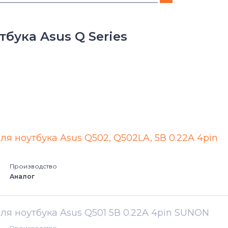
13 Series
бука Asus Q Series
14 Series
A Series
B Series
D Series
ля ноутбука Asus Q502, Q502LA, 5В 0.22A 4pin
Eee PC Series
Производство
ET Series
Аналог
F Series
для ноутбука Asus Q501 5В 0.22A 4pin SUNON
FX Series
Производство