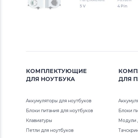
5 V
4 Pin
Вентиляторы (кулеры)
Аккумуляторы для радиостанций
Вентиляторы (кулеры)
Benq
Вентиляторы (кулеры)
Vizio
Вентиляторы (кулеры)
Thunderobot
КОМПЛЕКТУЮЩИЕ
КОМП
ДЛЯ
НОУТБУКА
ДЛЯ
П
Вентиляторы (кулеры)
Lenovo
Аккумуляторы для ноутбуков
Вентиляторы (кулеры)
Gateway
Аккумул
Блоки питания для ноутбуков
Блоки п
Вентиляторы (кулеры)
FCN
Клавиатуры
Модули 
Петли для ноутбуков
Тачскри
Вентиляторы (кулеры)
HP