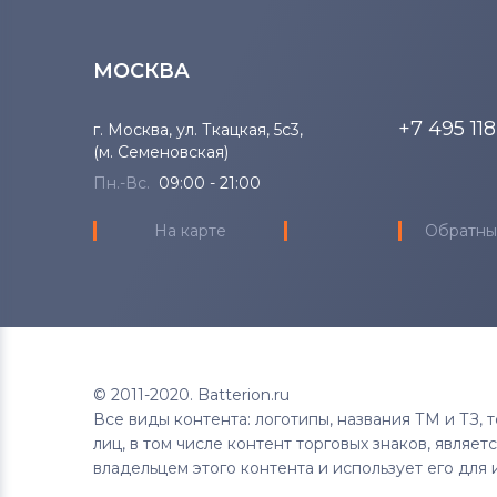
Вентиляторы (кулеры)
LG
МОСКВА
Вентиляторы (кулеры)
Samsung
+7 495 11
г. Москва, ул. Ткацкая, 5с3,
Вентиляторы (кулеры)
Fujitsu
(м. Семеновская)
Пн.-Вс.
09:00 - 21:00
Вентиляторы (кулеры)
Clevo
На карте
Обратны
Вентиляторы (кулеры)
Sony
Вентиляторы (кулеры)
Fujitsu-
Siemens
Вентиляторы (кулеры)
Haier
© 2011-2020. Batterion.ru
Все виды контента: логотипы, названия ТМ и ТЗ,
лиц, в том числе контент торговых знаков, являе
Вентиляторы (кулеры)
KFTYR
владельцем этого контента и использует его для 