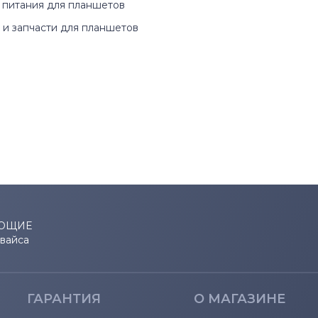
 питания для планшетов
и запчасти для планшетов
R Series
RX Series
S Series
Series
Taichi Series
Transformer Book
ЮЩИЕ
евайса
Transformer Series
U Series
ГАРАНТИЯ
О МАГАЗИНЕ
UL Series