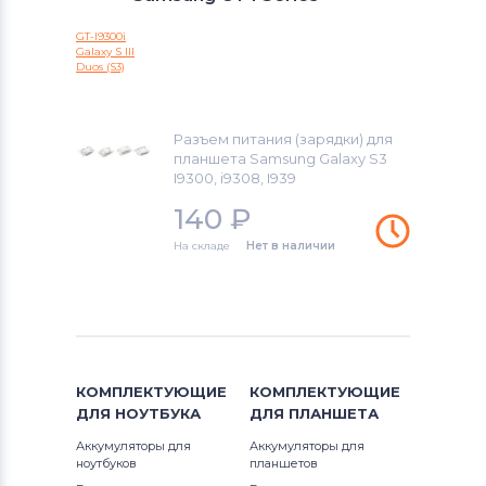
Galaxy Tab 4
Разъемы питания для планшетов
Sony
GT-I9300i
Galaxy S III
GT-I Series
Duos (S3)
Разъемы питания для планшетов
Acer
SCH-I Series
Разъем питания (зарядки) для
планшета Samsung Galaxy S3
I9300, i9308, I939
140
₽
На складе
Нет в наличии
КОМПЛЕКТУЮЩИЕ
КОМПЛЕКТУЮЩИЕ
ДЛЯ
НОУТБУКА
ДЛЯ
ПЛАНШЕТА
Аккумуляторы для
Аккумуляторы для
ноутбуков
планшетов