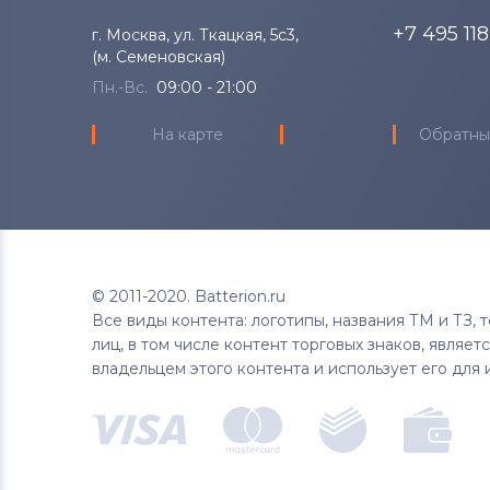
+7 495 11
г. Москва, ул. Ткацкая, 5с3,
Тачскрины для планшетов
(м. Семеновская)
DigiLand
Пн.-Вс.
09:00 - 21:00
Тачскрины для планшетов
На карте
Обратны
Hankook
Тачскрины для планшетов
HP
Все бренды
© 2011-2020. Batterion.ru
Тачскрины для планшетов
Ainol
Все виды контента: логотипы, названия ТМ и ТЗ,
лиц, в том числе контент торговых знаков, являе
Тачскрины для планшетов
Supra
владельцем этого контента и использует его для 
Тачскрины для планшетов
Teclast