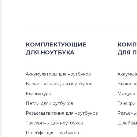
Тачскрины для планшетов
Prestigio
Тачскрины для планшетов
Onepad
КОМПЛЕКТУЮЩИЕ
КОМП
ДЛЯ
НОУТБУКА
ДЛЯ
П
Тачскрины для планшетов
Treelogic
Аккумуляторы для ноутбуков
Аккумул
Тачскрины для планшетов
Блоки питания для ноутбуков
Блоки п
Клавиатуры
Клавиатуры
Модули 
Тачскрины для планшетов
ZTE
Петли для ноутбуков
Тачскри
Разъемы питания для ноутбуков
Разъемы
Тачскрины для планшетов
Mystery
Тачскрины для ноутбуков
Шлейфы 
Шлейфы для ноутбуков