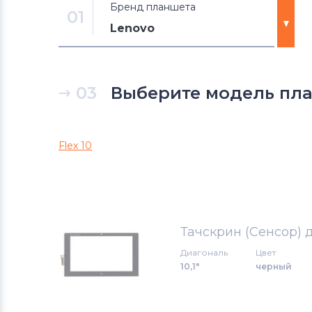
Бренд планшета
01
Lenovo
Тачскрины для планшетов
DNS
03
Выберите модель план
Тачскрины для планшетов
Xiaomi
Flex 10
Тачскрины для планшетов
SILEAD
Тачскрины для планшетов
Blusens
Тачскрин (Сенсор) 
Диагональ
Цвет
Тачскрины для планшетов
10,1"
черный
Rolsen
Тачскрины для планшетов
HTC