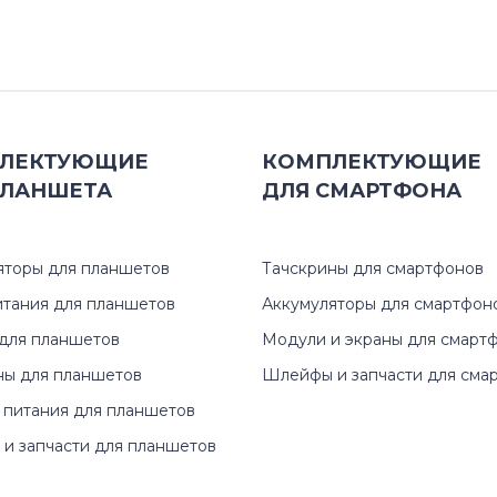
LePad
Miix 3
Tab 2
ЛЕКТУЮЩИЕ
КОМПЛЕКТУЮЩИЕ
Tablet 2
ЛАНШЕТА
ДЛЯ
СМАРТФОНА
V Series
яторы для планшетов
Тачскрины для смартфонов
Yoga Tablet 2
итания для планшетов
Аккумуляторы для смартфон
Yoga Tablet 8
для планшетов
Модули и экраны для смарт
ны для планшетов
Шлейфы и запчасти для сма
 питания для планшетов
и запчасти для планшетов