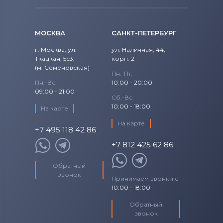
13-w000 x360
245 Series
Аккумуляторы для ноутбуков
Fujitsu
13-W020TU x360
МОСКВА
САНКТ-ПЕТЕРБУРГ
250 Series
Аккумуляторы для ноутбуков
13-W021TU x360
г. Москва, ул.
ул. Наличная, 44,
255 Series
Ткацкая, 5с3,
Machenike
корп. 2
(м. Семеновская)
13-W022TU x360
Пн.-Пт.
300 Series
Аккумуляторы для ноутбуков
Clevo
Пн.-Вс.
10:00 - 20:00
09:00 - 21:00
13-W031ng x360
Сб.-Вс.
400 Series
Аккумуляторы для ноутбуков
Sony
10:00 - 18:00
На карте
13-W033ng x360
500 Series
На карте
Аккумуляторы для ноутбуков
+7 495 118 42 86
Fujitsu-Siemens
13t-3000 CTO
+7 812 425 62 86
600 Series
Аккумуляторы для ноутбуков
ae001ng x360
NEC
Обратный
Business Notebook
звонок
Принимаем звонки с
Аккумуляторы для ноутбуков
AE001TU x360
10:00 - 18:00
Chromebook
Huawei
ae002ng x360
Обратный
Compaq
Аккумуляторы для ноутбуков
звонок