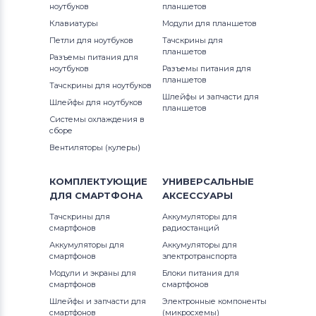
ноутбуков
планшетов
Аккумуляторы для ноутбуков
13-4000ur x360
Клавиатуры
Модули для планшетов
Thunderobot
15-ay Series
Петли для ноутбуков
Тачскрины для
13-4001ur x360
планшетов
Разъемы питания для
Аккумуляторы для ноутбуков
15-ba Series
ноутбуков
Разъемы питания для
Lenovo
13-4002ur x360
планшетов
Тачскрины для ноутбуков
15-bs Series
Шлейфы и запчасти для
Шлейфы для ноутбуков
Аккумуляторы для ноутбуков
планшетов
13-4050ur x360
Системы охлаждения в
Gateway
15-bw Series
сборе
13-4051ur x360
Вентиляторы (кулеры)
Аккумуляторы для ноутбуков
15-by Series
Medion
13-4100ur x360
КОМПЛЕКТУЮЩИЕ
УНИВЕРСАЛЬНЫЕ
15-d Series
ДЛЯ
СМАРТФОНА
АКСЕССУАРЫ
Аккумуляторы для ноутбуков
13-4101ur x360
Advent
15-g Series
Тачскрины для
Аккумуляторы для
смартфонов
радиостанций
13-4102ur x360
Аккумуляторы для ноутбуков
HP
Аккумуляторы для
Аккумуляторы для
15-r Series
смартфонов
электротранспорта
13-4103ur x360
Модули и экраны для
Блоки питания для
Аккумуляторы для ноутбуков
MSI
15g Series
смартфонов
смартфонов
13-4104ur x360
Шлейфы и запчасти для
Электронные компоненты
Аккумуляторы для ноутбуков
15q Series
смартфонов
(микросхемы)