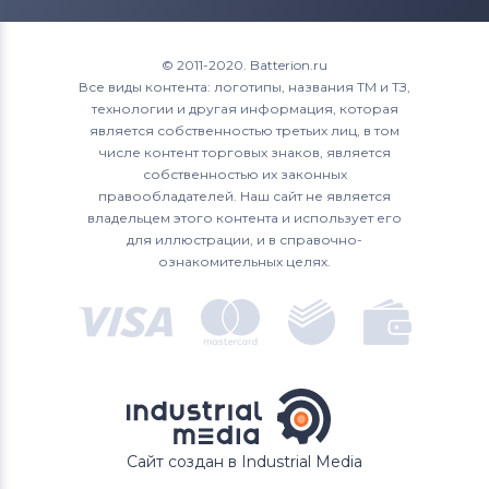
Roverbook
AE002TU x360
Compaq nc Series
Аккумуляторы для ноутбуков
ae003ng x360
© 2011-2020. Batterion.ru
Compaq nw Series
Toshiba
Все виды контента: логотипы, названия ТМ и ТЗ,
AE003TU x360
технологии и другая информация, которая
Compaq nx Series
Аккумуляторы для ноутбуков
Acer
является собственностью третьих лиц, в том
ae004ng x360
числе контент торговых знаков, является
Compaq Presario cq Series
Аккумуляторы для ноутбуков
Asus
собственностью их законных
AE004TU x360
правообладателей. Наш сайт не является
Compaq tc Series
Аккумуляторы для ноутбуков
владельцем этого контента и использует его
Alienware
AE005TU x360
для иллюстрации, и в справочно-
EliteBook
ознакомительных целях.
Аккумуляторы для ноутбуков
ae006no x360
Irbis
EliteBook x360
AE006TU x360
EliteBook X360
AE007TU x360
Envy 13 Series
ae010nd x360
Envy 13-ab Series
Сайт создан в Industrial Media
ae010tu x360