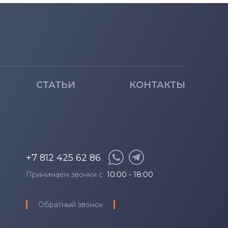
8TX
9TX
0TX
0TX
СТАТЬИ
КОНТАКТЫ
1TX
2TX
TX
+7 812 425 62 86
Принимаем звонки с
10:00 - 18:00
2TX
Обратный звонок
3TX