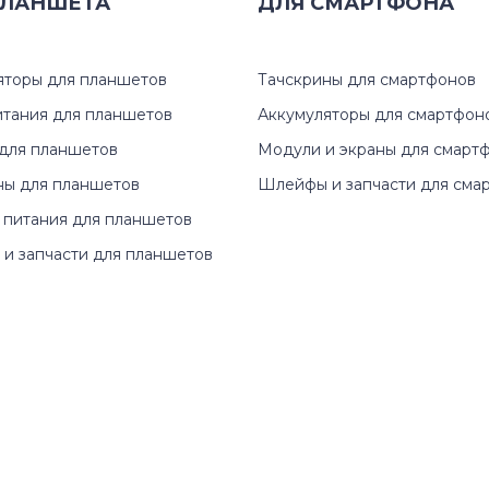
ЛАНШЕТА
14q Series
ДЛЯ
СМАРТФОНА
15-5050n
14t Series
15-5051u
яторы для планшетов
Тачскрины для смартфонов
14z Series
15-5113T
итания для планшетов
Аккумуляторы для смартфон
для планшетов
Модули и экраны для смарт
15-ac Series
15-5114T
ны для планшетов
Шлейфы и запчасти для сма
 питания для планшетов
15-af Series
15-5116T
и запчасти для планшетов
15-ay Series
15-AX
15-ba Series
15-ax015
15-bs Series
15-ax01
15-bw Series
15-ax01