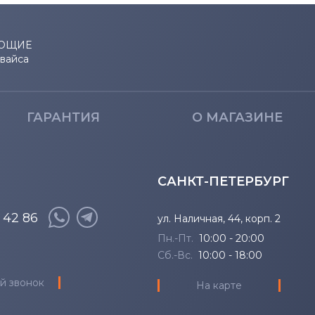
15-by Series
15-ax01
15-d Series
15-ax01
ЮЩИЕ
евайса
15-g Series
15-ax02
15-r Series
15-ax03
ГАРАНТИЯ
О МАГАЗИНЕ
15g Series
15-ax03
15q Series
15-ax03
САНКТ-ПЕТЕРБУРГ
15t Series
15-ax101
8 42 86
ул. Наличная, 44, корп. 2
Пн.-Пт.
10:00 - 20:00
15z Series
15-ax10
Сб.-Вс.
10:00 - 18:00
й звонок
17-ak Series
15-ax10
На карте