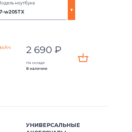
одель ноутбука
17-w205TX
)
2 690
₽
0мАч
na
На складе
В наличии
ns
X
X
X
УНИВЕРСАЛЬНЫЕ