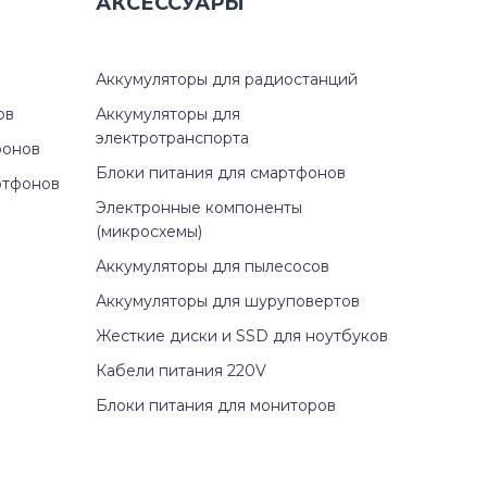
r
АКСЕССУАРЫ
r
Аккумуляторы для радиостанций
X
ов
Аккумуляторы для
электротранспорта
фонов
X
Блоки питания для смартфонов
ртфонов
Электронные компоненты
X
(микросхемы)
Аккумуляторы для пылесосов
Аккумуляторы для шуруповертов
TX
Жесткие диски и SSD для ноутбуков
Кабели питания 220V
6TX
Блоки питания для мониторов
7TX