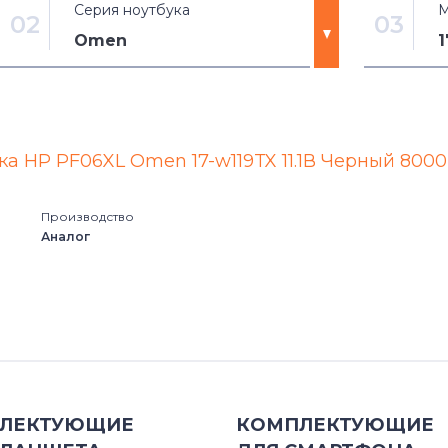
Серия ноутбука
М
02
03
Omen
11-D Series
15 (2016)
13-C Stream
15 (2020
ка HP PF06XL Omen 17-w119TX 11.1В Черный 800
13-C0 Series
15-5001
е
Производство
Аналог
14-ac Series
15-5001
14-af Series
15-5012T
14-r Series
15-5014T
14g Series
15-5016T
ЛЕКТУЮЩИЕ
КОМПЛЕКТУЮЩИЕ