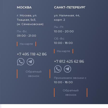
Roverbook
МОСКВА
САНКТ-ПЕТЕРБУРГ
Аккумуляторы для ноутбуков
г. Москва, ул.
ул. Наличная, 44,
Toshiba
Ткацкая, 5с3,
корп. 2
(м. Семеновская)
Аккумуляторы для ноутбуков
Acer
Пн.-Пт.
Пн.-Вс.
10:00 - 20:00
09:00 - 21:00
Аккумуляторы для ноутбуков
Asus
Сб.-Вс.
10:00 - 18:00
На карте
Аккумуляторы для ноутбуков
На карте
Alienware
+7 495 118 42 86
+7 812 425 62 86
Аккумуляторы для ноутбуков
Irbis
Обратный
звонок
Принимаем звонки с
10:00 - 18:00
Обратный
звонок