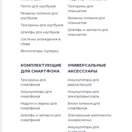
Notebookguru
Петли для ноутбуков
Тачскрины для
15400 Series
планшетов
Разъемы питания для
Аккумуляторы для ноутбуков
ноутбуков
Разъемы питания для
Compaq
15800 Series
планшетов
Тачскрины для ноутбуков
Шлейфы и запчасти для
Шлейфы для ноутбуков
Аккумуляторы для ноутбуков
планшетов
Hasee
16300 Series
Системы охлаждения в
сборе
Аккумуляторы для ноутбуков
Dell
16400 Series
Вентиляторы (кулеры)
Аккумуляторы для ноутбуков
IBM
16500 Series
КОМПЛЕКТУЮЩИЕ
УНИВЕРСАЛЬНЫЕ
ДЛЯ
СМАРТФОНА
АКСЕССУАРЫ
Аккумуляторы для ноутбуков
Apple
17000 Series
Тачскрины для
Аккумуляторы для
смартфонов
радиостанций
Все бренды
80100 Series
Аккумуляторы для
Аккумуляторы для
Аккумуляторы для ноутбуков
LG
смартфонов
электротранспорта
80200 Series
Модули и экраны для
Блоки питания для
смартфонов
Аккумуляторы для ноутбуков
смартфонов
HAIER
Samsung
Шлейфы и запчасти для
Электронные компоненты
смартфонов
(микросхемы)
Hasee
Аккумуляторы для
Аккумуляторы для ноутбуков
Uniwill
пылесосов