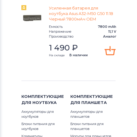
Аккумуляторы для ноутбуков
Усиленная батарея для
Thunderobot
139000 Series
ноутбука Asus A32-M50 G50 11.1В
Черный 7800мАч OEM
Аккумуляторы для ноутбуков
140000 Series
Емкость
7800 mAh
Lenovo
Напряжение
11,1 V
Производство
Аналог
142000 Series
Аккумуляторы для ноутбуков
1 490
₽
Gateway
143000 Series
На складе
В наличии
Аккумуляторы для ноутбуков
144000 Series
Medion
145000 Series
Аккумуляторы для ноутбуков
Advent
14700 Series
КОМПЛЕКТУЮЩИЕ
КОМПЛЕКТУЮЩИЕ
ДЛЯ
НОУТБУКА
ДЛЯ
ПЛАНШЕТА
Аккумуляторы для ноутбуков
HP
14900 Series
Аккумуляторы для
Аккумуляторы для
ноутбуков
планшетов
Аккумуляторы для ноутбуков
MSI
15100 Series
Блоки питания для
Блоки питания для
ноутбуков
планшетов
Аккумуляторы для ноутбуков
15300 Series
Клавиатуры
Модули для планшетов