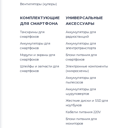
Вентиляторы (кулеры)
Тачскрины для планшетов
HP
КОМПЛЕКТУЮЩИЕ
УНИВЕРСАЛЬНЫЕ
Все бренды
ДЛЯ
СМАРТФОНА
АКСЕССУАРЫ
Тачскрины для планшетов
Ainol
Тачскрины для
Аккумуляторы для
смартфонов
радиостанций
Тачскрины для планшетов
Supra
Аккумуляторы для
Аккумуляторы для
смартфонов
электротранспорта
Тачскрины для планшетов
Teclast
Модули и экраны для
Блоки питания для
смартфонов
смартфонов
Шлейфы и запчасти для
Электронные компоненты
Тачскрины для планшетов
Allwinner
смартфонов
(микросхемы)
Аккумуляторы для
Тачскрины для планшетов
Dell
пылесосов
Аккумуляторы для
Тачскрины для планшетов
Archos
шуруповертов
Жесткие диски и SSD для
Тачскрины для планшетов
Megafon
ноутбуков
Кабели питания 220V
Тачскрины для планшетов
Apache
Блоки питания для
мониторов