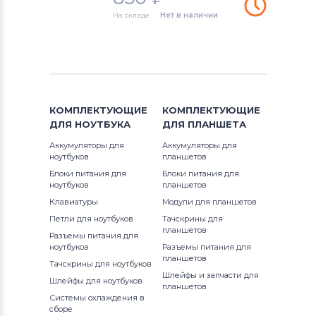
Freelander
На складе
Нет в наличии
Тачскрины для планшетов
Ployer
Тачскрины для планшетов
Аккумуляторы для радиостанций
КОМПЛЕКТУЮЩИЕ
КОМПЛЕКТУЮЩИЕ
Тачскрины для планшетов
Pipo
ДЛЯ
НОУТБУКА
ДЛЯ
ПЛАНШЕТА
Аккумуляторы для
Аккумуляторы для
Тачскрины для планшетов
China
ноутбуков
планшетов
Блоки питания для
Блоки питания для
Тачскрины для планшетов
Qumo
ноутбуков
планшетов
Клавиатуры
Модули для планшетов
Тачскрины для планшетов
Lenovo
Петли для ноутбуков
Тачскрины для
планшетов
Разъемы питания для
Тачскрины для планшетов
Motorola
ноутбуков
Разъемы питания для
планшетов
Тачскрины для ноутбуков
Тачскрины для планшетов
DigiLand
Шлейфы и запчасти для
Шлейфы для ноутбуков
планшетов
Системы охлаждения в
Тачскрины для планшетов
Hankook
сборе