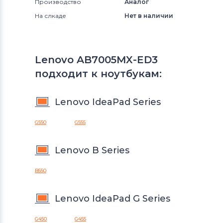
Производство
Аналог
На слкаде
Нет в наличии
Lenovo AB7005MX-ED3
подходит к ноутбукам:
Lenovo IdeaPad Series
G550
G555
Lenovo B Series
B550
Lenovo IdeaPad G Series
G450
G455