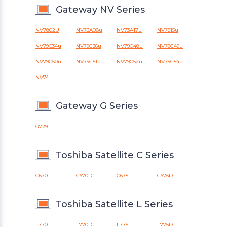
Gateway NV Series
NV7802U
NV73A08u
NV73A17u
NV7915u
NV79C34u
NV79C36u
NV79C48u
NV79C49u
NV79C50u
NV79C51u
NV79C52u
NV79C54u
NV74
Gateway G Series
G729
Toshiba Satellite C Series
C670
C670D
C675
C675D
Toshiba Satellite L Series
L770
L770D
L775
L775D