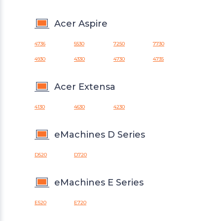
Acer Aspire
4736
5530
7250
7730
4930
4330
4730
4735
Acer Extensa
4130
4630
4230
eMachines D Series
D520
D720
eMachines E Series
E520
E720