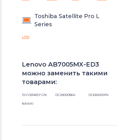
Toshiba Satellite Pro L
Series
L770
Lenovo AB7005MX-ED3
можно заменить такими
товарами:
13.V1.B3483.F.GN
DC2800086A
DC6B4000F6
NAWA1