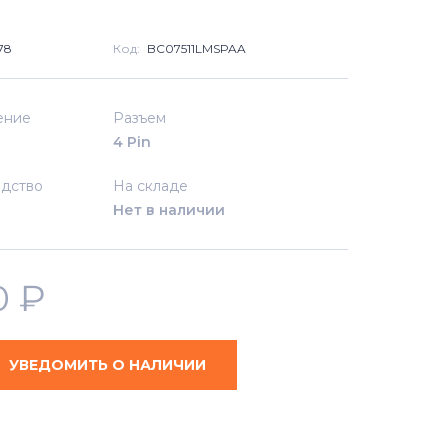
78
Код:
BC07511LMSPAA
ение
Разъем
4 Pin
дство
На складе
Нет в наличии
0
₽
УВЕДОМИТЬ О НАЛИЧИИ