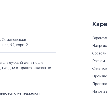
Хара
Гаранти
(м. Семеновская)
чная, 44, корп. 2
Напряж
Состоян
Разъем
на следующий день после
дные дни отправка заказов не
Сила то
Произво
Произво
На слка
вываются с менеджером