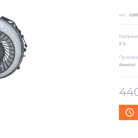
Арт:
0215
Напряж
5 V
Произво
Аналог
44