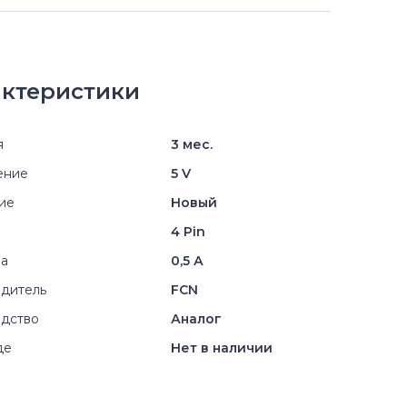
ктеристики
я
3 мес.
ение
5 V
ие
Новый
4 Pin
ка
0,5 А
дитель
FCN
дство
Аналог
де
Нет в наличии