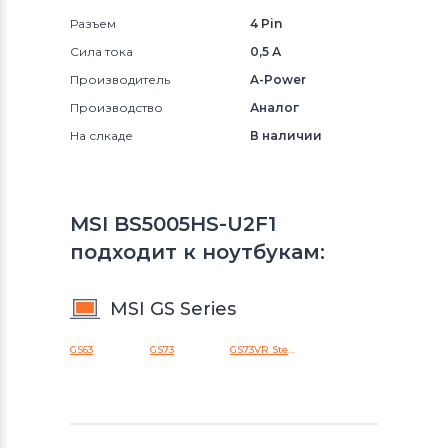
Разъем
4 Pin
Сила тока
0,5 А
Производитель
A-Power
Производство
Аналог
На слкаде
В наличии
MSI BS5005HS-U2F1
подходит к ноутбукам:
MSI GS Series
GS63
GS73
GS73VR Stealth