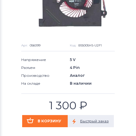
Арт:
056099
Код:
BS5005HS-U2F1
Напряжение
5 V
Разъем
4 Pin
Производство
Аналог
На складе
В наличии
1 300
₽