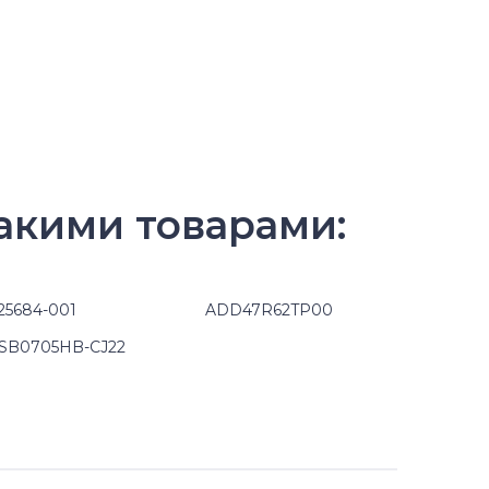
акими товарами:
25684-001
ADD47R62TP00
SB0705HB-CJ22