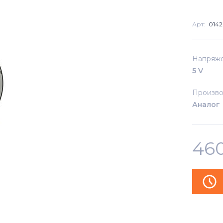
Арт:
014
Напряж
5 V
Произво
Аналог
46