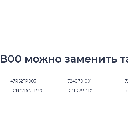
B00 можно заменить т
47R62TP003
724870-001
7
FCN47R62TP30
KPTR7554T0
K