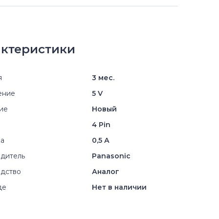
ктеристики
я
3 мес.
ение
5 V
ие
Новый
4 Pin
ка
0,5 А
дитель
Panasonic
дство
Аналог
де
Нет в наличии