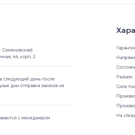
Хара
Гаранти
(м. Семеновская)
чная, 44, корп. 2
Напряж
Состоян
Разъем
на следующий день после
дные дни отправка заказов не
Сила то
Произво
Произво
На слка
вываются с менеджером