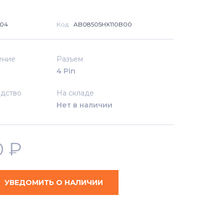
204
Код:
AB08505HX110B00
ение
Разъем
4 Pin
дство
На складе
Нет в наличии
0
₽
УВЕДОМИТЬ О НАЛИЧИИ