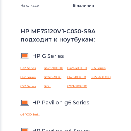
На слкаде
В наличии
HP MF75120V1-C050-S9A
подходит к ноутбукам:
HP G Series
G42 Series
G42t-300 CTO
G42t-400 CTO
G56 Series
G62 Series
G62m-300 CTO
G62t-100 CTO
G62x-400 CTO
G72 Series
G72t
G72T-200 CTO
HP Pavilion g6 Series
g6-1000 Series