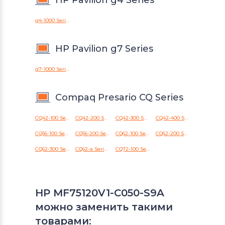
HP Pavilion g4 Series
g4-1000 Series
HP Pavilion g7 Series
g7-1000 Series
Compaq Presario CQ Series
CQ42-100 Series
CQ42-200 Series
CQ42-300 Series
CQ42-400 Series
CQ56-100 Series
CQ56-200 Series
CQ62-100 Series
CQ62-200 Series
CQ62-300 Series
CQ62-a Series
CQ72-100 Series
HP MF75120V1-C050-S9A
можно заменить такими
товарами: