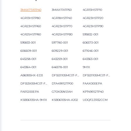
3MAX7TATP40
3MAX1TATP50
4GR13HSTP10
4GR13HSTP80
4GR18HSTP40
4GR23HSTP20
4GR23HSTP60
4GR23HSTP70
4GR23HSTP90
4GR25HSTP80
4GR25HSTPB0
595832-001
595833-001
597780-001
606573-001
606609-001
609229-001
617646-001
643258-001
643259-001
643363-001
643364-001
646578-001
9H1X
AB6905HX-ED3
DFS531105MC0T-F9R5
DFS531105MC0T-FAB9
DFS53II05MC0T-F9R5
DTA49R12TP00
FAAX000EPA
FAR1200EPA
G70X05NS1AH
KPT49R12TP40
KSB06105HA-9H1X
KSB06105HA-AJ02
UDQF2ZR32CCM