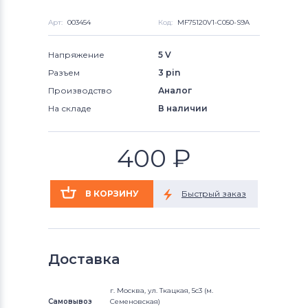
Арт:
003454
Код:
MF75120V1-C050-S9A
Напряжение
5 V
Разъем
3 pin
Производство
Аналог
На складе
В наличии
400
₽
Доставка
г. Москва, ул. Ткацкая, 5с3 (м.
Самовывоз
Семеновская)