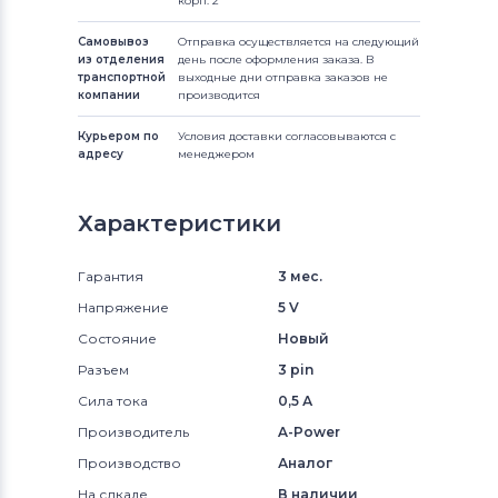
корп. 2
Самовывоз
Отправка осуществляется на следующий
из отделения
день после оформления заказа. В
транспортной
выходные дни отправка заказов не
компании
производится
Курьером по
Условия доставки согласовываются с
адресу
менеджером
Характеристики
Гарантия
3 мес.
Напряжение
5 V
Состояние
Новый
Разъем
3 pin
Сила тока
0,5 А
Производитель
A-Power
Производство
Аналог
На слкаде
В наличии