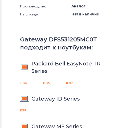
Производство
Аналог
На слкаде
Нет в наличии
Gateway DFS531205MC0T
подходит к ноутбукам:
Packard Bell EasyNote TR
Series
TR85
TR86
TR87
Gateway ID Series
ID58
Gateway MS Series