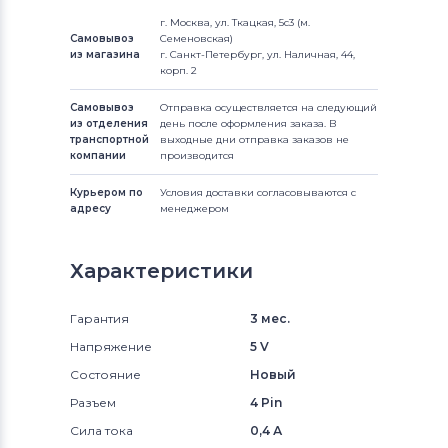
г. Москва, ул. Ткацкая, 5с3 (м.
Самовывоз
Семеновская)
из магазина
г. Санкт-Петербург, ул. Наличная, 44,
корп. 2
Самовывоз
Отправка осуществляется на следующий
из отделения
день после оформления заказа. В
транспортной
выходные дни отправка заказов не
компании
производится
Курьером по
Условия доставки согласовываются с
адресу
менеджером
Характеристики
Гарантия
3 мес.
Напряжение
5 V
Состояние
Новый
Разъем
4 Pin
Сила тока
0,4 А