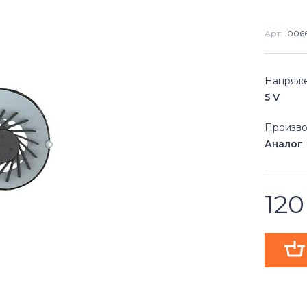
Арт:
006
Напряж
5 V
Произво
Аналог
12