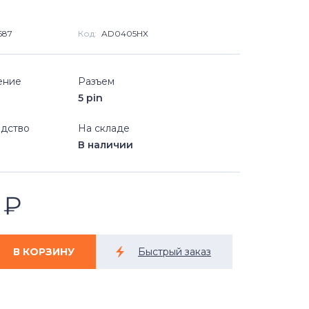
687
Код:
AD0405HX
ение
Разъем
5 pin
дство
На складе
В наличии
0
₽