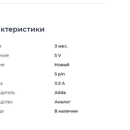
ктеристики
я
3 мес.
ение
5 V
ие
Новый
5 pin
ка
0,5 А
дитель
Adda
дство
Аналог
де
В наличии