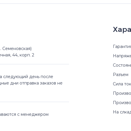
Хара
Гаранти
(м. Семеновская)
чная, 44, корп. 2
Напряж
Состоян
Разъем
на следующий день после
дные дни отправка заказов не
Сила то
Произво
Произво
На слка
вываются с менеджером