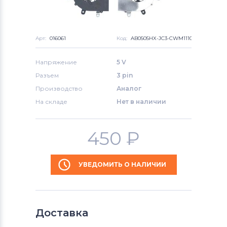
Арт:
016061
Код:
AB0505HX-JC3-CWM1110
Напряжение
5 V
Разъем
3 pin
Производство
Аналог
На складе
Нет в наличии
450
₽
УВЕДОМИТЬ О НАЛИЧИИ
Доставка