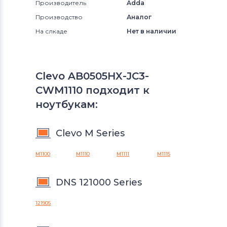
Производитель
Adda
Производство
Аналог
На слкаде
Нет в наличии
Clevo AB0505HX-JC3-
CWM1110 подходит к
ноутбукам:
Clevo M Series
M1100
M1110
M1111
M1115
DNS 121000 Series
121905