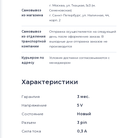
г. Москва, ул. Ткацкая, 5с3 (м.
Самовывоз
Семеновская)
из магазина
г. Санкт-Петербург, ул. Наличная, 44,
корп. 2
Самовывоз
Отправка осуществляется на следующий
из отделения
день после оформления заказа. В
транспортной
выходные дни отправка заказов не
компании
производится
Курьером по
Условия доставки согласовываются с
адресу
менеджером
Характеристики
Гарантия
3 мес.
Напряжение
5 V
Состояние
Новый
Разъем
3 pin
Сила тока
0,3 А