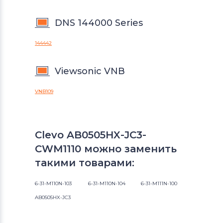
DNS 144000 Series
144442
Viewsonic VNB
VNB109
Clevo AB0505HX-JC3-
CWM1110 можно заменить
такими товарами:
6-31-M110N-103
6-31-M110N-104
6-31-M111N-100
AB0505HX-JC3