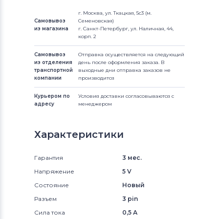
г. Москва, ул. Ткацкая, 5с3 (м.
Самовывоз
Семеновская)
из магазина
г. Санкт-Петербург, ул. Наличная, 44,
корп. 2
Самовывоз
Отправка осуществляется на следующий
из отделения
день после оформления заказа. В
транспортной
выходные дни отправка заказов не
компании
производится
Курьером по
Условия доставки согласовываются с
адресу
менеджером
Характеристики
Гарантия
3 мес.
Напряжение
5 V
Состояние
Новый
Разъем
3 pin
Сила тока
0,5 А