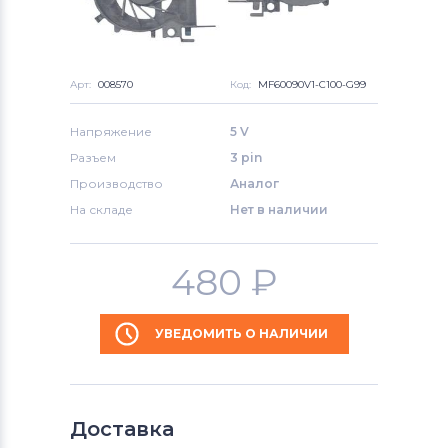
Арт:
008570
Код:
MF60090V1-C100-G99
Напряжение
5 V
Разъем
3 pin
Производство
Аналог
На складе
Нет в наличии
480
₽
УВЕДОМИТЬ О НАЛИЧИИ
Доставка