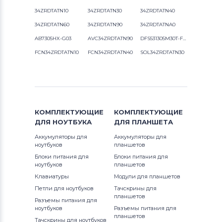
34ZRDTATN10
34ZRDTATN30
34ZRDTATN40
34ZRDTATN60
34ZRDTATN90
34ZRDTATNA0
AB7305HX-G03
AVC34ZRDTATN90
DFS531305M30T-FA7D
FCN34ZRDTATN10
FCN34ZRDTATN40
SOL34ZRDTATN30
КОМПЛЕКТУЮЩИЕ
КОМПЛЕКТУЮЩИЕ
ДЛЯ
НОУТБУКА
ДЛЯ
ПЛАНШЕТА
Аккумуляторы для
Аккумуляторы для
ноутбуков
планшетов
Блоки питания для
Блоки питания для
ноутбуков
планшетов
Клавиатуры
Модули для планшетов
Петли для ноутбуков
Тачскрины для
планшетов
Разъемы питания для
ноутбуков
Разъемы питания для
планшетов
Тачскрины для ноутбуков