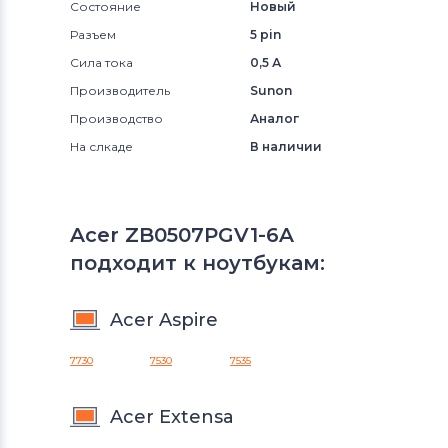
Состояние
Новый
Разъем
5 pin
Сила тока
0,5 А
Производитель
Sunon
Производство
Аналог
На слкаде
В наличии
Acer ZB0507PGV1-6A
подходит к ноутбукам:
Acer Aspire
7730
7530
7535
Acer Extensa