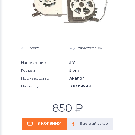
Арт:
003371
Код:
ZB0507PGV1-6A
Напряжение
5 V
Разъем
5 pin
Производство
Аналог
На складе
В наличии
850
₽