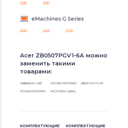
7230
7630
eMachines G Series
G520
G620
G720
Acer ZB0507PGV1-6A можно
заменить такими
товарами:
AB8605HX-HB3
AVC3NZY6TATN00
B3637.13.V1.F.GN
FOX3NZY6TATN10
MG72130V1-Q000-T99
КОМПЛЕКТУЮЩИЕ
КОМПЛЕКТУЮЩИЕ