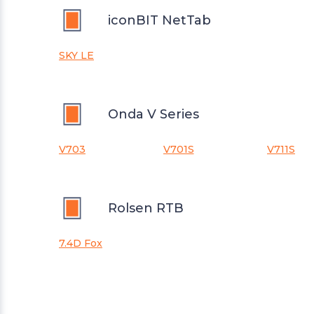
iconBIT NetTab
SKY LE
Onda V Series
V703
V701S
V711S
Rolsen RTB
7.4D Fox