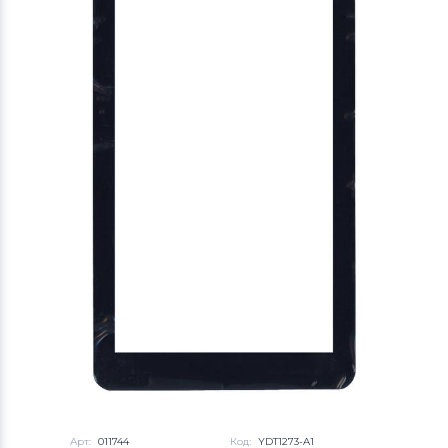
Арт:
011744
Код:
YDT1273-A1