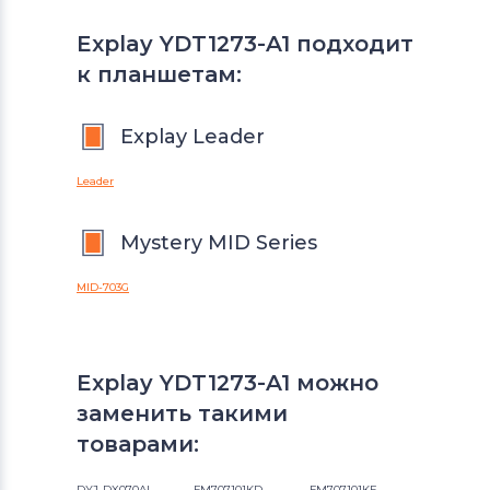
Explay YDT1273-A1 подходит
к планшетам:
Explay Leader
Leader
Mystery MID Series
MID-703G
Explay YDT1273-A1 можно
заменить такими
товарами:
DYJ-DX070AL
FM707101KD
FM707101KE