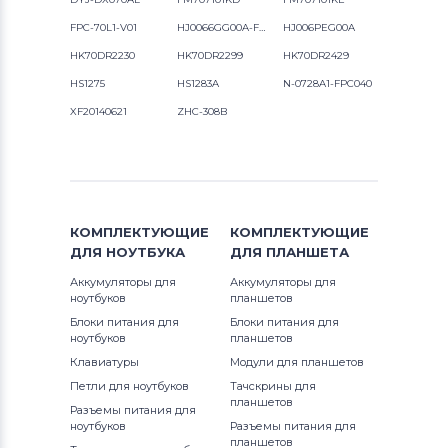
FPC-70L1-V01
HJ0066GG00A-FPC
HJ006PEG00A
HK70DR2230
HK70DR2299
HK70DR2429
HS1275
HS1283A
N-0728A1-FPC040
XF20140621
ZHC-308B
КОМПЛЕКТУЮЩИЕ
КОМПЛЕКТУЮЩИЕ
ДЛЯ
НОУТБУКА
ДЛЯ
ПЛАНШЕТА
Аккумуляторы для
Аккумуляторы для
ноутбуков
планшетов
Блоки питания для
Блоки питания для
ноутбуков
планшетов
Клавиатуры
Модули для планшетов
Петли для ноутбуков
Тачскрины для
планшетов
Разъемы питания для
ноутбуков
Разъемы питания для
планшетов