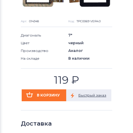
Арт:
014348
Код:
TPC0069 VER4.0
Диагональ
7"
Цвет
черный
Производство
Аналог
На складе
В наличии
119
₽
Доставка