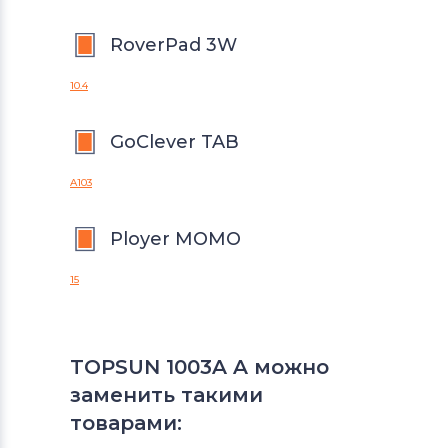
RoverPad 3W
10.4
GoClever TAB
A103
Ployer MOMO
15
TOPSUN 1003A A можно
заменить такими
товарами: