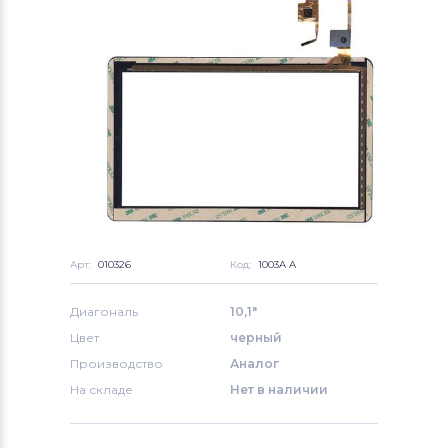
Арт:
010326
Код:
1003A A
Диагональ
10,1"
Цвет
черный
Производство
Аналог
На складе
Нет в наличии