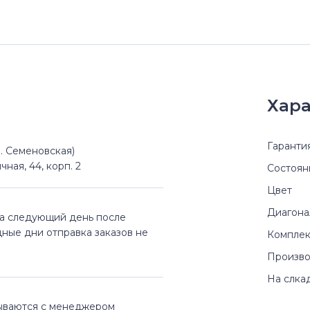
Хара
Гаранти
(м. Семеновская)
чная, 44, корп. 2
Состоян
Цвет
Диагона
на следующий день после
дные дни отправка заказов не
Комплек
Произво
На слка
вываются с менеджером