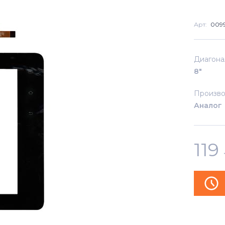
Арт:
0099
Диагона
8"
Произво
Аналог
119