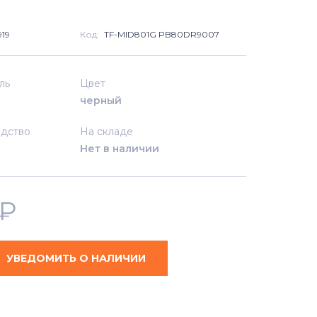
19
Код:
TF-MID801G PB80DR9007
ль
Цвет
черный
дство
На складе
Нет в наличии
₽
УВЕДОМИТЬ О НАЛИЧИИ