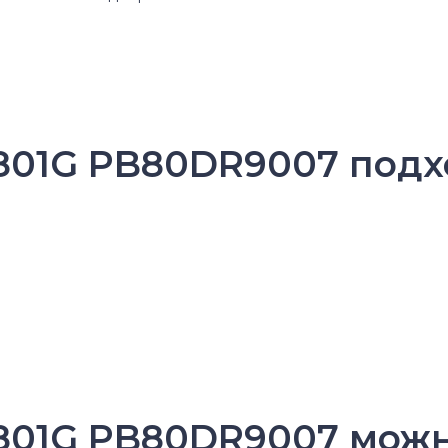
D801G PB80DR9007 подх
D801G PB80DR9007 мож