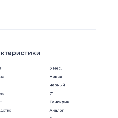
ктеристики
я
3 мес.
ие
Новая
черный
ль
7"
т
Тачскрин
дство
Аналог