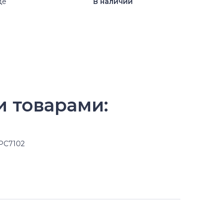
де
В наличии
и товарами:
PC7102