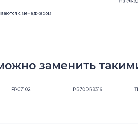
На слка
вываются с менеджером
4 можно заменить таким
FPC7102
PB70DR8319
T