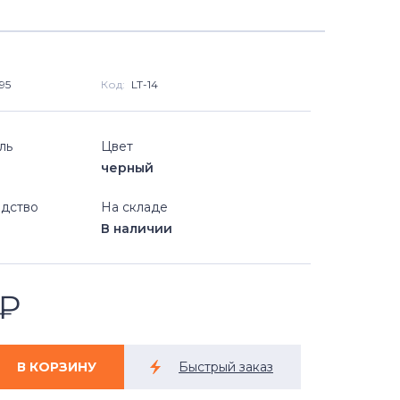
95
Код:
LT-14
ль
Цвет
черный
дство
На складе
В наличии
₽