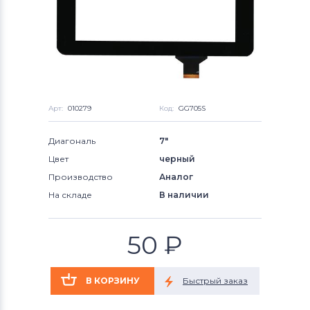
Арт:
010279
Код:
GG705S
Диагональ
7"
Цвет
черный
Производство
Аналог
На складе
В наличии
50
₽