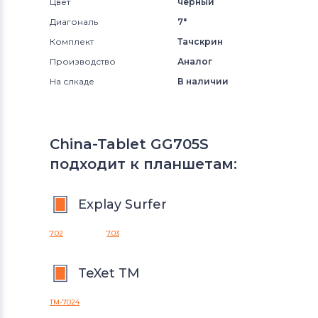
Цвет
черный
Диагональ
7"
Комплект
Тачскрин
Производство
Аналог
На слкаде
В наличии
China-Tablet GG705S
подходит к планшетам:
Explay Surfer
7.02
7.03
TeXet TM
TM-7024