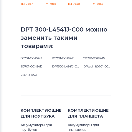
TM-7887
TM-7858
TM-7868
TM-7857
DPT 300-L4541J-C00 можно
заменить такими
товарами:
80701-OC4541J
8O701-OC4541J
90378-004541N
B0701-OC4541J
DPT300-L4541J-C00
DPtech 80701-0C4541J
L4541J-B00
КОМПЛЕКТУЮЩИЕ
КОМПЛЕКТУЮЩИЕ
ДЛЯ
НОУТБУКА
ДЛЯ
ПЛАНШЕТА
Аккумуляторы для
Аккумуляторы для
ноутбуков
планшетов