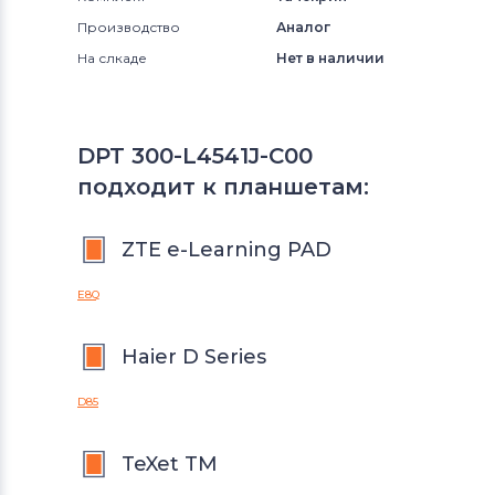
Производство
Аналог
На слкаде
Нет в наличии
DPT 300-L4541J-C00
подходит к планшетам:
ZTE e-Learning PAD
E8Q
Haier D Series
D85
TeXet TM