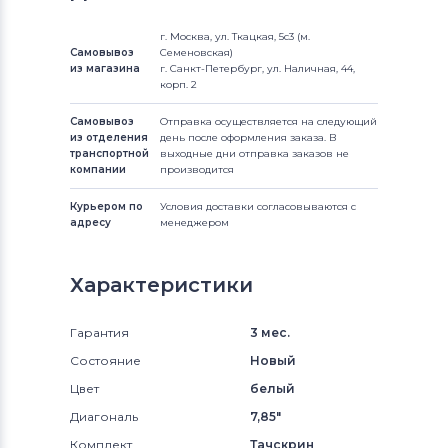
г. Москва, ул. Ткацкая, 5с3 (м.
Самовывоз
Семеновская)
из магазина
г. Санкт-Петербург, ул. Наличная, 44,
корп. 2
Самовывоз
Отправка осуществляется на следующий
из отделения
день после оформления заказа. В
транспортной
выходные дни отправка заказов не
компании
производится
Курьером по
Условия доставки согласовываются с
адресу
менеджером
Характеристики
Гарантия
3 мес.
Состояние
Новый
Цвет
белый
Диагональ
7,85"
Комплект
Тачскрин