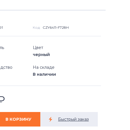
91
Код:
CZY6411-F728H
ль
Цвет
черный
дство
На складе
В наличии
₽