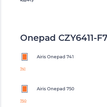
адресу
Onepad CZY6411-F
Airis Onepad 741
741
Airis Onepad 750
750