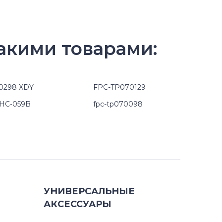
акими товарами:
0298 XDY
FPC-TP070129
HC-059B
fpc-tp070098
УНИВЕРСАЛЬНЫЕ
АКСЕССУАРЫ