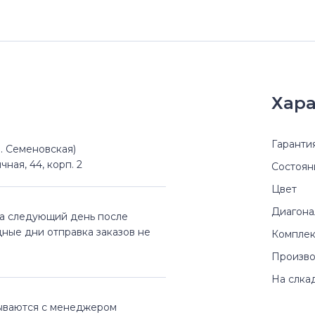
Хара
Гаранти
(м. Семеновская)
чная, 44, корп. 2
Состоян
Цвет
Диагона
на следующий день после
дные дни отправка заказов не
Комплек
Произво
На слка
вываются с менеджером