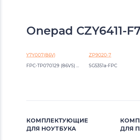
Onepad CZY6411-F
Y7Y007(86V)
ZP9020-7
FPC-TP070129 (86VS) 00
SG5351a-FPC
КОМПЛЕКТУЮЩИЕ
КОМП
ДЛЯ
НОУТБУКА
ДЛЯ
П