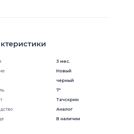
ктеристики
я
3 мес.
ие
Новый
черный
ль
7"
т
Тачскрин
дство
Аналог
де
В наличии