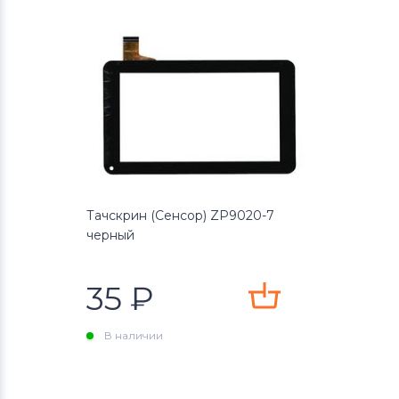
Тачскрин (Сенсор) ZP9020-7
черный
35
₽
В наличии