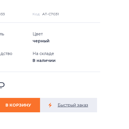
933
Код:
AT-C7031
ль
Цвет
черный
дство
На складе
В наличии
₽