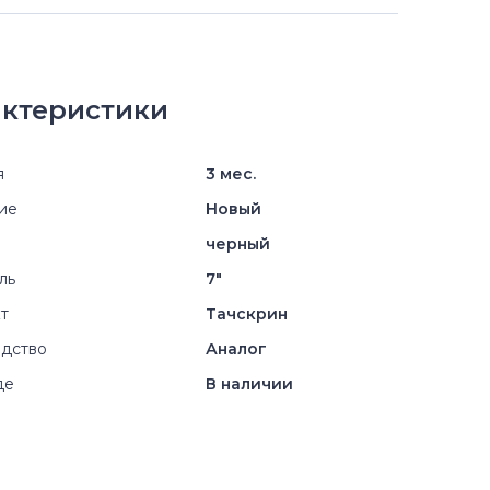
ктеристики
я
3 мес.
ие
Новый
черный
ль
7"
т
Тачскрин
дство
Аналог
де
В наличии