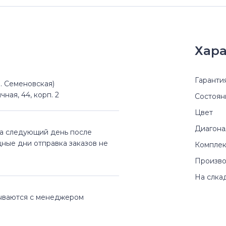
Хара
Гаранти
(м. Семеновская)
чная, 44, корп. 2
Состоян
Цвет
Диагона
на следующий день после
дные дни отправка заказов не
Комплек
Произво
На слка
вываются с менеджером