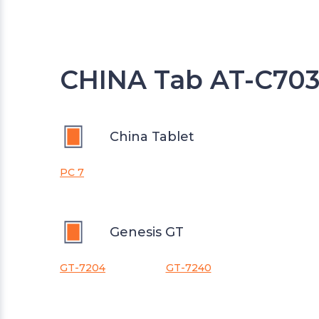
CHINA Tab AT-C703
China Tablet
PC 7
Genesis GT
GT-7204
GT-7240