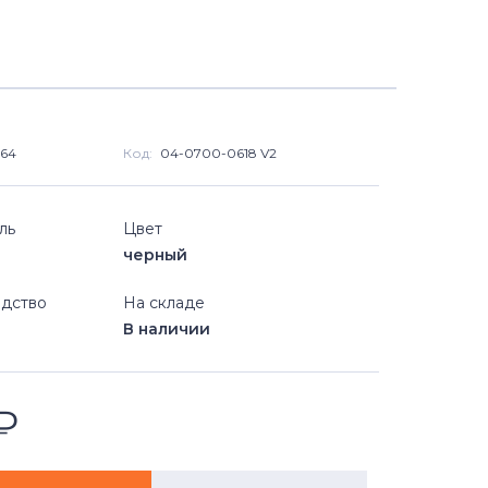
В КОРЗИНУ
Быстрый заказ
264
Код:
04-0700-0618 V2
ль
Цвет
черный
дство
На складе
В наличии
₽