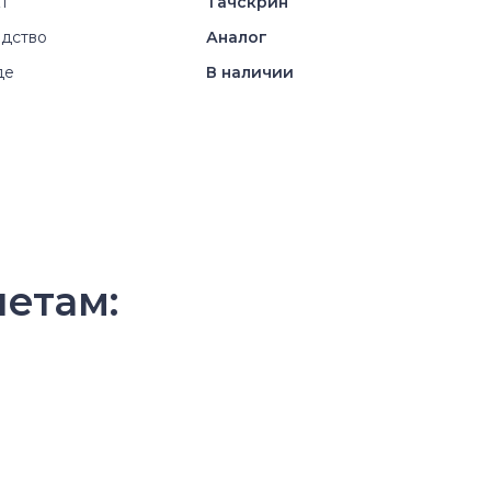
т
Тачскрин
дство
Аналог
де
В наличии
шетам: