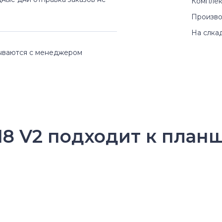
Комплек
Произво
На слка
вываются с менеджером
8 V2 подходит к план