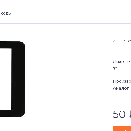
 коды
Арт:
010
Диагона
7"
Произво
Аналог
50