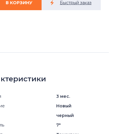
ктеристики
я
3 мес.
ие
Новый
черный
ль
7"