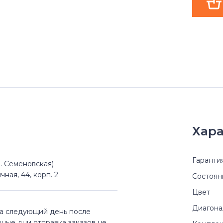
Хара
Гаранти
(м. Семеновская)
чная, 44, корп. 2
Состоян
Цвет
Диагона
на следующий день после
дные дни отправка заказов не