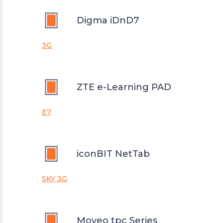
Digma iDnD7
3G
ZTE e-Learning PAD
E7
iconBIT NetTab
SKY 3G
Moveo tpc Series