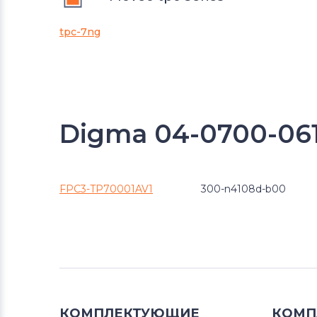
tpc-7ng
Digma 04-0700-06
FPC3-TP70001AV1
300-n4108d-b00
КОМПЛЕКТУЮЩИЕ
КОМП