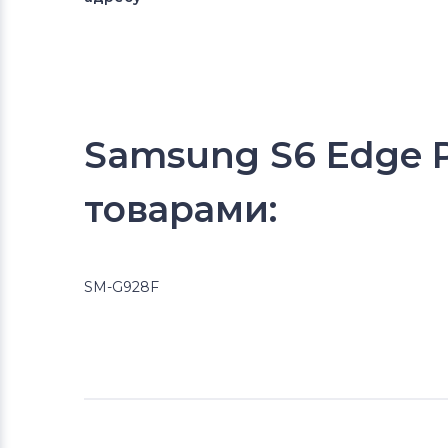
Samsung S6 Edge 
товарами:
SM-G928F