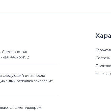
Хара
Гаранти
(м. Семеновская)
чная, 44, корп. 2
Состоян
Произво
На слка
на следующий день после
дные дни отправка заказов не
вываются с менеджером