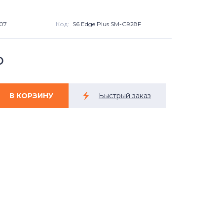
07
Код:
S6 Edge Plus SM-G928F
₽