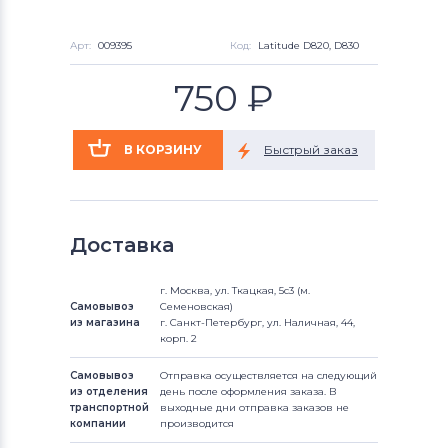
Арт:
009395
Код:
Latitude D820, D830
750
₽
Доставка
г. Москва, ул. Ткацкая, 5с3 (м.
Самовывоз
Семеновская)
из магазина
г. Санкт-Петербург, ул. Наличная, 44,
корп. 2
Самовывоз
Отправка осуществляется на следующий
из отделения
день после оформления заказа. В
транспортной
выходные дни отправка заказов не
компании
производится