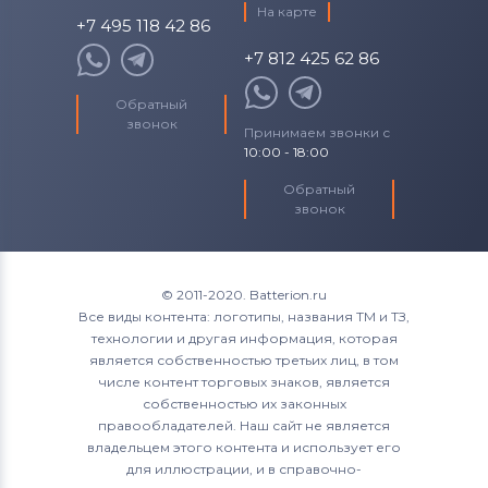
На карте
+7 495 118 42 86
+7 812 425 62 86
Обратный
звонок
Принимаем звонки с
10:00 - 18:00
Обратный
звонок
© 2011-2020. Batterion.ru
Все виды контента: логотипы, названия ТМ и ТЗ,
технологии и другая информация, которая
является собственностью третьих лиц, в том
числе контент торговых знаков, является
собственностью их законных
правообладателей. Наш сайт не является
владельцем этого контента и использует его
для иллюстрации, и в справочно-