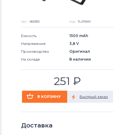
Арт:
065953
Код:
TLi015M1
Емкость
1500 mAh
Напряжение
3,8 V
Производство
Оригинал
На складе
В наличии
251
₽
Доставка