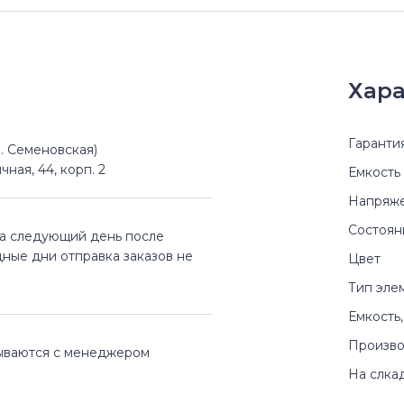
Хара
Гаранти
(м. Семеновская)
чная, 44, корп. 2
Емкость
Напряж
Состоян
на следующий день после
дные дни отправка заказов не
Цвет
Тип эле
Емкость,
Произво
вываются с менеджером
На слка