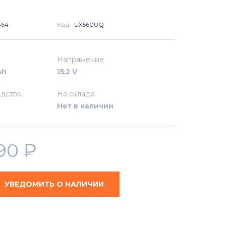
464
Код:
UX560UQ
Напряжение
Ah
15,2 V
дство
На складе
Нет в наличии
090
₽
УВЕДОМИТЬ О НАЛИЧИИ