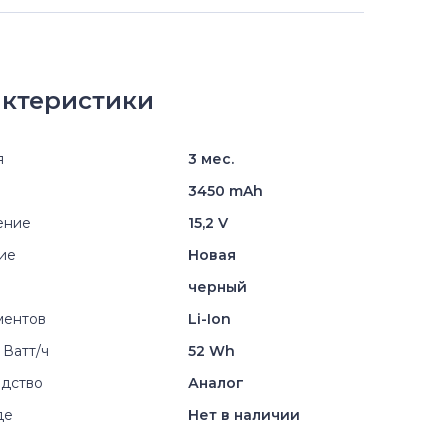
ктеристики
я
3 мес.
3450 mAh
ение
15,2 V
ие
Новая
черный
ментов
Li-Ion
 Ватт/ч
52 Wh
дство
Аналог
де
Нет в наличии