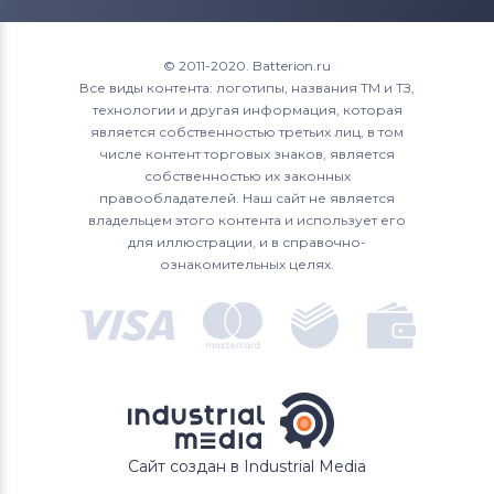
VAIO VPC-L Series
© 2011-2020. Batterion.ru
VAIO VPC-SA Series
Все виды контента: логотипы, названия ТМ и ТЗ,
технологии и другая информация, которая
VAIO VPC-SB Series
является собственностью третьих лиц, в том
числе контент торговых знаков, является
VAIO VPC-SC Series
собственностью их законных
правообладателей. Наш сайт не является
VAIO VPC-SD Series
владельцем этого контента и использует его
для иллюстрации, и в справочно-
VAIO VPC-SE Series
ознакомительных целях.
VAIO VPC-Y Series
VAIO VPC-YA Series
VAIO VPC-YB Series
VAIO VPC-Z Series
Сайт создан в Industrial Media