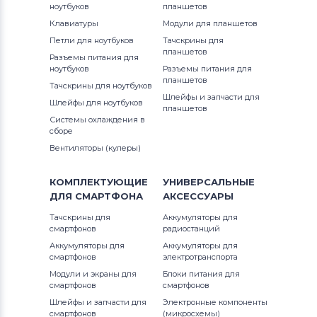
ноутбуков
планшетов
SVP1321D4E (Pro 13)
Клавиатуры
Модули для планшетов
Вентиляторы (кулеры)
Gateway
VAIO VGN-BZ Series
Петли для ноутбуков
Тачскрины для
SVP1321E4RB (Pro 13)
планшетов
Разъемы питания для
Вентиляторы (кулеры)
FCN
VAIO VGN-CR Series
ноутбуков
Разъемы питания для
SVP1321F4RB (Pro 13)
планшетов
Тачскрины для ноутбуков
Вентиляторы (кулеры)
HP
VAIO VGN-CS Series
Шлейфы и запчасти для
Шлейфы для ноутбуков
планшетов
SVP1321L1EBI (Pro 13)
Системы охлаждения в
Вентиляторы (кулеры)
MSI
VAIO VGN-FE Series
сборе
SVP1321L1RBI (Pro 13)
Вентиляторы (кулеры)
Вентиляторы (кулеры)
Compaq
VAIO VGN-FS Series
SVP1321M2EB (Pro 13)
КОМПЛЕКТУЮЩИЕ
УНИВЕРСАЛЬНЫЕ
Вентиляторы (кулеры)
Quanta
VAIO VGN-FW Series
ДЛЯ
СМАРТФОНА
АКСЕССУАРЫ
SVP1321M2RS (Pro 13)
Вентиляторы (кулеры)
Hasee
VAIO VGN-FZ Series
Тачскрины для
Аккумуляторы для
смартфонов
радиостанций
SVP1321M4RS (Pro 13)
Вентиляторы (кулеры)
Dell
Аккумуляторы для
Аккумуляторы для
VAIO VGN-K Series
смартфонов
электротранспорта
SVP1321M9EB (Pro 13)
Модули и экраны для
Блоки питания для
Вентиляторы (кулеры)
IBM
VAIO VGN-N Series
смартфонов
смартфонов
SVP1321M9RB (Pro 13)
Шлейфы и запчасти для
Электронные компоненты
Вентиляторы (кулеры)
Viewsonic
VAIO VGN-NR Series
смартфонов
(микросхемы)