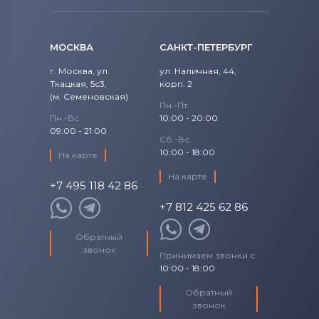
VAIO VPC-EA Series
Вентиляторы (кулеры)
NEC
МОСКВА
САНКТ-ПЕТЕРБУРГ
VAIO VPC-EB Series
Вентиляторы (кулеры)
iRu
г. Москва, ул.
ул. Наличная, 44,
VAIO VPC-EE Series
Ткацкая, 5с3,
Вентиляторы (кулеры)
корп. 2
Roverbook
(м. Семеновская)
Пн.-Пт.
VAIO VPC-EF Series
Вентиляторы (кулеры)
Toshiba
Пн.-Вс.
10:00 - 20:00
09:00 - 21:00
Сб.-Вс.
VAIO VPC-EG Series
Вентиляторы (кулеры)
Acer
10:00 - 18:00
На карте
VAIO VPC-EH Series
На карте
Вентиляторы (кулеры)
+7 495 118 42 86
Универсальный
+7 812 425 62 86
VAIO VPC-EJ Series
Вентиляторы (кулеры)
Asus
Обратный
VAIO VPC-EK Series
звонок
Принимаем звонки с
Вентиляторы (кулеры)
Alienware
10:00 - 18:00
VAIO VPC-EL Series
Вентиляторы (кулеры)
Casper
Обратный
VAIO VPC-F Series
звонок