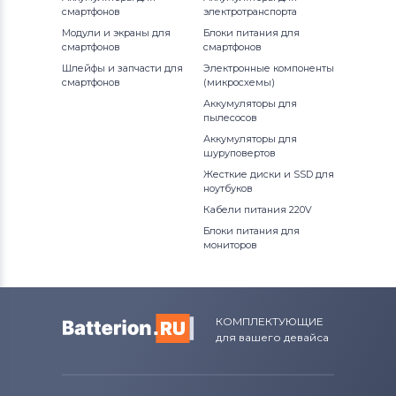
смартфонов
электротранспорта
Вентиляторы (кулеры)
Apple
Модули и экраны для
Блоки питания для
смартфонов
смартфонов
Вентиляторы (кулеры)
LG
Шлейфы и запчасти для
Электронные компоненты
смартфонов
(микросхемы)
Вентиляторы (кулеры)
Аккумуляторы для
Samsung
пылесосов
Аккумуляторы для
Вентиляторы (кулеры)
Fujitsu
шуруповертов
Жесткие диски и SSD для
Вентиляторы (кулеры)
Clevo
ноутбуков
Кабели питания 220V
Вентиляторы (кулеры)
Sony
Блоки питания для
мониторов
Вентиляторы (кулеры)
Fujitsu-
Siemens
Вентиляторы (кулеры)
Haier
КОМПЛЕКТУЮЩИЕ
для вашего девайса
Вентиляторы (кулеры)
KFTYR