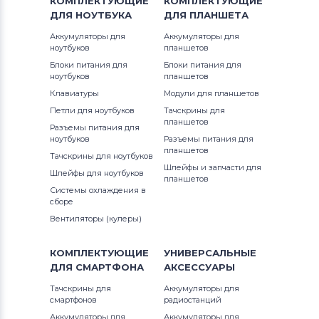
КОМПЛЕКТУЮЩИЕ
КОМПЛЕКТУЮЩИЕ
Вентиляторы (кулеры)
Gateway
ДЛЯ
НОУТБУКА
ДЛЯ
ПЛАНШЕТА
Аккумуляторы для
Вентиляторы (кулеры)
Аккумуляторы для
FCN
ноутбуков
планшетов
Блоки питания для
Блоки питания для
Вентиляторы (кулеры)
HP
ноутбуков
планшетов
Клавиатуры
Модули для планшетов
Вентиляторы (кулеры)
MSI
Петли для ноутбуков
Тачскрины для
планшетов
Разъемы питания для
Вентиляторы (кулеры)
Compaq
ноутбуков
Разъемы питания для
планшетов
Тачскрины для ноутбуков
Вентиляторы (кулеры)
Quanta
Шлейфы и запчасти для
Шлейфы для ноутбуков
планшетов
Системы охлаждения в
Вентиляторы (кулеры)
Hasee
сборе
Вентиляторы (кулеры)
Вентиляторы (кулеры)
Dell
КОМПЛЕКТУЮЩИЕ
УНИВЕРСАЛЬНЫЕ
Вентиляторы (кулеры)
IBM
ДЛЯ
СМАРТФОНА
АКСЕССУАРЫ
Вентиляторы (кулеры)
Viewsonic
Тачскрины для
Аккумуляторы для
смартфонов
радиостанций
Все бренды
Аккумуляторы для
Аккумуляторы для