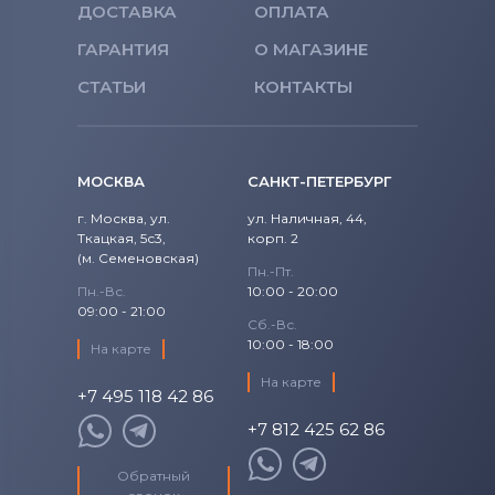
Вентиляторы (кулеры)
NEC
ДОСТАВКА
ОПЛАТА
ГАРАНТИЯ
О МАГАЗИНЕ
Вентиляторы (кулеры)
iRu
СТАТЬИ
КОНТАКТЫ
Вентиляторы (кулеры)
Roverbook
Вентиляторы (кулеры)
Toshiba
МОСКВА
САНКТ-ПЕТЕРБУРГ
Вентиляторы (кулеры)
Acer
г. Москва, ул.
ул. Наличная, 44,
Ткацкая, 5с3,
корп. 2
Вентиляторы (кулеры)
(м. Семеновская)
Универсальный
Пн.-Пт.
Пн.-Вс.
10:00 - 20:00
09:00 - 21:00
Вентиляторы (кулеры)
Asus
Сб.-Вс.
10:00 - 18:00
На карте
Вентиляторы (кулеры)
Alienware
На карте
+7 495 118 42 86
Вентиляторы (кулеры)
Casper
+7 812 425 62 86
Обратный