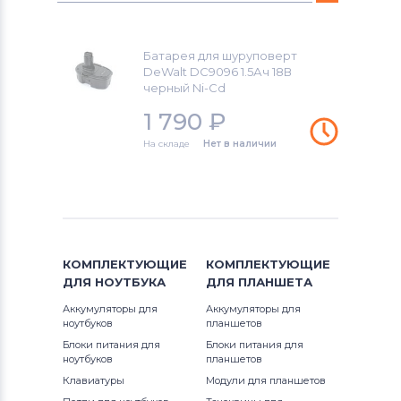
DC212B
Аккумуляторы для шуруповертов
DW9095
Black&Decker
DC212KA
Батарея для шуруповерт
DW9096
DeWalt DC9096 1.5Ач 18В
Аккумуляторы для шуруповертов
DC212KB
черный Ni-Cd
Firestorm
DW9098
1 790
₽
DC212N
Аккумуляторы для шуруповертов
На складе
Нет в наличии
GreenWorks
DC213KB
Аккумуляторы для шуруповертов
DC213KL
Bosch
DC300KL
Аккумуляторы для шуруповертов
КОМПЛЕКТУЮЩИЕ
КОМПЛЕКТУЮЩИЕ
Gardena
DC300KN
ДЛЯ
НОУТБУКА
ДЛЯ
ПЛАНШЕТА
Аккумуляторы для
Аккумуляторы для
Аккумуляторы для шуруповертов
DC305KL
ноутбуков
планшетов
DeWalt
Блоки питания для
Блоки питания для
ноутбуков
DC305KN
планшетов
Аккумуляторы для шуруповертов
Клавиатуры
Модули для планшетов
Einhell
DC308KL