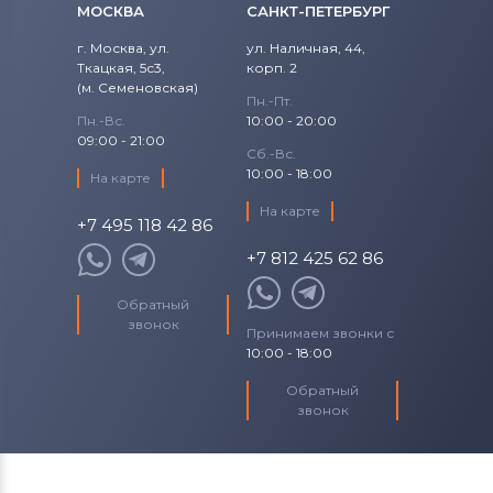
Аккумуляторы для шуруповертов
МОСКВА
САНКТ-ПЕТЕРБУРГ
Craftsman
DC385
г. Москва, ул.
ул. Наличная, 44,
Все бренды
Ткацкая, 5с3,
корп. 2
DC385K
(м. Семеновская)
Пн.-Пт.
Аккумуляторы для шуруповертов
Пн.-Вс.
10:00 - 20:00
DC385KB
Makita
09:00 - 21:00
Сб.-Вс.
DC385KL
10:00 - 18:00
Аккумуляторы для шуруповертов
На карте
Senco
На карте
DC385N
+7 495 118 42 86
Аккумуляторы для шуруповертов
+7 812 425 62 86
DC390
Panasonic
Обратный
DC390K
Аккумуляторы для шуруповертов
звонок
Принимаем звонки с
Универсальный
10:00 - 18:00
DC390KA
Обратный
звонок
DC390KB
DC390KL