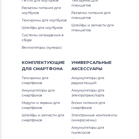
Петли для ноутбуков
Тачскрины для
планшетов
Разъемы питания для
Аккумуляторы для шуруповертов
ноутбуков
DC308KN
Разъемы питания для
планшетов
AEG
Тачскрины для ноутбуков
Шлейфы и запчасти для
DC310KL
Шлейфы для ноутбуков
планшетов
Аккумуляторы для шуруповертов
Системы охлаждения в
Metabo
сборе
DC310KN
Вентиляторы (кулеры)
Аккумуляторы для шуруповертов
DC315KL
Hammer
КОМПЛЕКТУЮЩИЕ
УНИВЕРСАЛЬНЫЕ
DC315KN
ДЛЯ
СМАРТФОНА
АКСЕССУАРЫ
Аккумуляторы для шуруповертов
Тачскрины для
Аккумуляторы для
Festool
DC318KL
смартфонов
радиостанций
Аккумуляторы для
Аккумуляторы для
Аккумуляторы для шуруповертов
DC318KN
смартфонов
электротранспорта
Paslode
Модули и экраны для
Блоки питания для
смартфонов
смартфонов
DC330
Аккумуляторы для шуруповертов
Шлейфы и запчасти для
Электронные компоненты
смартфонов
(микросхемы)
Hilti
DC330K
Аккумуляторы для
пылесосов
Аккумуляторы для шуруповертов
DC330KA