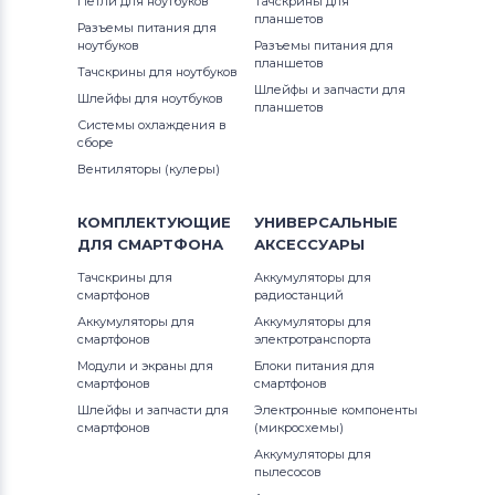
Петли для ноутбуков
Тачскрины для
планшетов
Разъемы питания для
Аккумуляторы для шуруповертов
ноутбуков
DC308KN
Разъемы питания для
планшетов
AEG
Тачскрины для ноутбуков
Шлейфы и запчасти для
DC310KL
Шлейфы для ноутбуков
планшетов
Аккумуляторы для шуруповертов
Системы охлаждения в
Metabo
сборе
DC310KN
Вентиляторы (кулеры)
Аккумуляторы для шуруповертов
DC315KL
Hammer
КОМПЛЕКТУЮЩИЕ
УНИВЕРСАЛЬНЫЕ
DC315KN
ДЛЯ
СМАРТФОНА
АКСЕССУАРЫ
Аккумуляторы для шуруповертов
Тачскрины для
Аккумуляторы для
Festool
DC318KL
смартфонов
радиостанций
Аккумуляторы для
Аккумуляторы для
Аккумуляторы для шуруповертов
DC318KN
смартфонов
электротранспорта
Paslode
Модули и экраны для
Блоки питания для
смартфонов
смартфонов
DC330
Аккумуляторы для шуруповертов
Шлейфы и запчасти для
Электронные компоненты
смартфонов
(микросхемы)
Hilti
DC330K
Аккумуляторы для
пылесосов
Аккумуляторы для шуруповертов
DC330KA