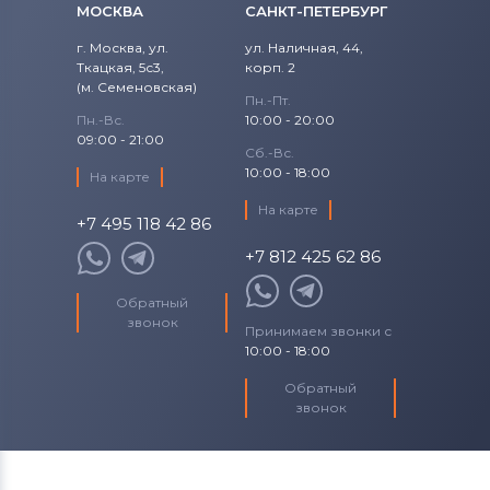
Аккумуляторы для шуруповертов
МОСКВА
САНКТ-ПЕТЕРБУРГ
Craftsman
DC385
г. Москва, ул.
ул. Наличная, 44,
Все бренды
Ткацкая, 5с3,
корп. 2
DC385K
(м. Семеновская)
Пн.-Пт.
Аккумуляторы для шуруповертов
Пн.-Вс.
10:00 - 20:00
DC385KB
Makita
09:00 - 21:00
Сб.-Вс.
DC385KL
10:00 - 18:00
Аккумуляторы для шуруповертов
На карте
Senco
На карте
DC385N
+7 495 118 42 86
Аккумуляторы для шуруповертов
+7 812 425 62 86
DC390
Panasonic
Обратный
DC390K
Аккумуляторы для шуруповертов
звонок
Принимаем звонки с
Универсальный
10:00 - 18:00
DC390KA
Обратный
звонок
DC390KB
DC390KL