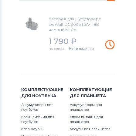
DC212B
Аккумуляторы для шуруповертов
DE9039
Black&Decker
DC212KA
Батарея для шуруповерт
DE9095
DeWalt DC9096 1.5Ач 18В
Аккумуляторы для шуруповертов
DC212KB
черный Ni-Cd
Firestorm
DE9096
1 790
₽
DC212N
Аккумуляторы для шуруповертов
На складе
Нет в наличии
DE9098
GreenWorks
DC213KB
DE9503
Аккумуляторы для шуруповертов
DC213KL
Bosch
DC300KL
Аккумуляторы для шуруповертов
КОМПЛЕКТУЮЩИЕ
КОМПЛЕКТУЮЩИЕ
Gardena
DC300KN
ДЛЯ
НОУТБУКА
ДЛЯ
ПЛАНШЕТА
Аккумуляторы для
Аккумуляторы для
Аккумуляторы для шуруповертов
DC305KL
ноутбуков
планшетов
DeWalt
Блоки питания для
Блоки питания для
ноутбуков
DC305KN
планшетов
Аккумуляторы для шуруповертов
Клавиатуры
Модули для планшетов
Einhell
DC308KL