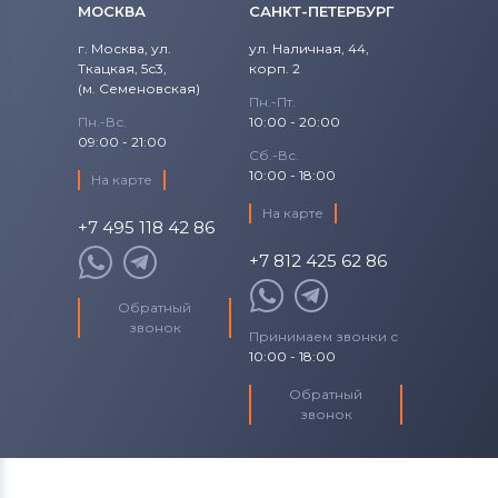
Аккумуляторы для шуруповертов
МОСКВА
САНКТ-ПЕТЕРБУРГ
Craftsman
DC385
г. Москва, ул.
ул. Наличная, 44,
Все бренды
Ткацкая, 5с3,
корп. 2
DC385K
(м. Семеновская)
Пн.-Пт.
Аккумуляторы для шуруповертов
Пн.-Вс.
10:00 - 20:00
DC385KB
Makita
09:00 - 21:00
Сб.-Вс.
DC385KL
10:00 - 18:00
Аккумуляторы для шуруповертов
На карте
Senco
На карте
DC385N
+7 495 118 42 86
Аккумуляторы для шуруповертов
+7 812 425 62 86
DC390
Panasonic
Обратный
DC390K
Аккумуляторы для шуруповертов
звонок
Принимаем звонки с
Универсальный
10:00 - 18:00
DC390KA
Обратный
звонок
DC390KB
DC390KL