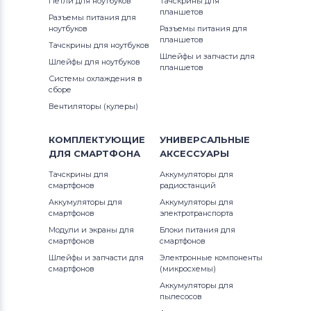
Петли для ноутбуков
Тачскрины для
планшетов
Разъемы питания для
Аккумуляторы для шуруповертов
ноутбуков
DC308KN
Разъемы питания для
планшетов
AEG
Тачскрины для ноутбуков
Шлейфы и запчасти для
DC310KL
Шлейфы для ноутбуков
планшетов
Аккумуляторы для шуруповертов
Системы охлаждения в
Metabo
сборе
DC310KN
Вентиляторы (кулеры)
Аккумуляторы для шуруповертов
DC315KL
Hammer
КОМПЛЕКТУЮЩИЕ
УНИВЕРСАЛЬНЫЕ
DC315KN
ДЛЯ
СМАРТФОНА
АКСЕССУАРЫ
Аккумуляторы для шуруповертов
Тачскрины для
Аккумуляторы для
Festool
DC318KL
смартфонов
радиостанций
Аккумуляторы для
Аккумуляторы для
Аккумуляторы для шуруповертов
DC318KN
смартфонов
электротранспорта
Paslode
Модули и экраны для
Блоки питания для
смартфонов
смартфонов
DC330
Аккумуляторы для шуруповертов
Шлейфы и запчасти для
Электронные компоненты
смартфонов
(микросхемы)
Hilti
DC330K
Аккумуляторы для
пылесосов
Аккумуляторы для шуруповертов
DC330KA