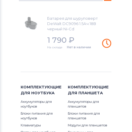
DC212B
Аккумуляторы для шуруповертов
DE9039
Black&Decker
DC212KA
Батарея для шуруповерт
DE9095
DeWalt DC9096 1.5Ач 18В
Аккумуляторы для шуруповертов
DC212KB
черный Ni-Cd
Firestorm
DE9096
1 790
₽
DC212N
Аккумуляторы для шуруповертов
На складе
Нет в наличии
DE9098
GreenWorks
DC213KB
DE9503
Аккумуляторы для шуруповертов
DC213KL
Bosch
DC300KL
Аккумуляторы для шуруповертов
КОМПЛЕКТУЮЩИЕ
КОМПЛЕКТУЮЩИЕ
Gardena
DC300KN
ДЛЯ
НОУТБУКА
ДЛЯ
ПЛАНШЕТА
Аккумуляторы для
Аккумуляторы для
Аккумуляторы для шуруповертов
DC305KL
ноутбуков
планшетов
DeWalt
Блоки питания для
Блоки питания для
ноутбуков
DC305KN
планшетов
Аккумуляторы для шуруповертов
Клавиатуры
Модули для планшетов
Einhell
DC308KL