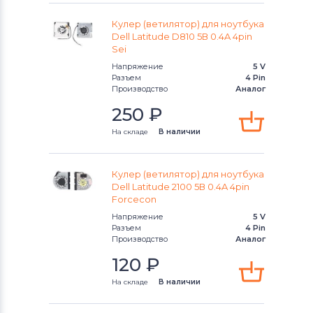
Вентиляторы (кулеры)
NEC
Кулер (ветилятор) для ноутбука
Вентиляторы (кулеры)
iRu
Dell Latitude D810 5В 0.4A 4pin
Sei
Вентиляторы (кулеры)
Roverbook
Напряжение
5 V
Разъем
4 Pin
Производство
Аналог
Вентиляторы (кулеры)
Toshiba
250
₽
Вентиляторы (кулеры)
Acer
На складе
В наличии
Вентиляторы (кулеры)
Универсальный
Кулер (ветилятор) для ноутбука
Dell Latitude 2100 5В 0.4A 4pin
Forcecon
Вентиляторы (кулеры)
Asus
Напряжение
5 V
Разъем
4 Pin
Вентиляторы (кулеры)
Alienware
Производство
Аналог
120
₽
Вентиляторы (кулеры)
Casper
На складе
В наличии