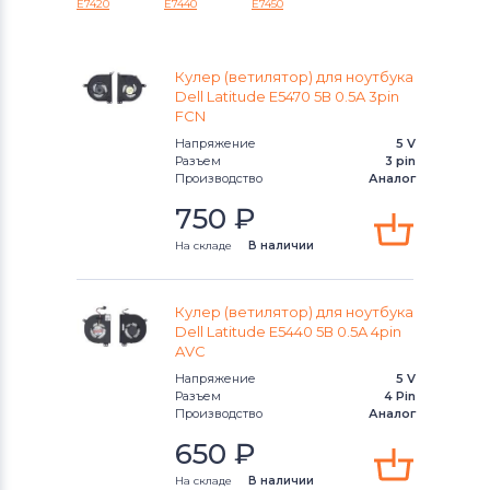
E7420
E7440
E7450
Вентиляторы (кулеры)
Gateway
Inspiron 1110
Вентиляторы (кулеры)
FCN
Inspiron 11z
Кулер (ветилятор) для ноутбука
Dell Latitude E5470 5В 0.5A 3pin
Вентиляторы (кулеры)
HP
Inspiron 13
FCN
Напряжение
5 V
Вентиляторы (кулеры)
MSI
Inspiron 14
Разъем
3 pin
Производство
Аналог
Вентиляторы (кулеры)
Compaq
Inspiron 14R
750
₽
На складе
В наличии
Вентиляторы (кулеры)
Quanta
Inspiron 15
Вентиляторы (кулеры)
Hasee
Inspiron 17
Кулер (ветилятор) для ноутбука
Dell Latitude E5440 5В 0.5A 4pin
Вентиляторы (кулеры)
Dell
Inspiron Mini
AVC
Напряжение
5 V
Вентиляторы (кулеры)
IBM
Разъем
4 Pin
Inspiron XPS
Производство
Аналог
Вентиляторы (кулеры)
Viewsonic
650
₽
Latitude
На складе
В наличии
Все бренды