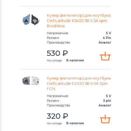
Latitude 13
Вентиляторы (кулеры)
Apple
OptiPlex
Кулер (ветилятор) для ноутбука
Dell Latitude E5430 5В 0.5A 4pin
Вентиляторы (кулеры)
LG
Brushless
P Series
Напряжение
5 V
Вентиляторы (кулеры)
Samsung
Разъем
4 Pin
Precision
Производство
Аналог
Вентиляторы (кулеры)
Fujitsu
530
₽
Studio
Вентиляторы (кулеры)
Clevo
На складе
В наличии
Studio 17
Вентиляторы (кулеры)
Sony
Кулер (ветилятор) для ноутбука
Studio XPS
Dell Latitude E3330 5В 0.5A 3pin
Вентиляторы (кулеры)
Fujitsu-
FCN
Venue
Siemens
Напряжение
5 V
Разъем
3 pin
Vostro
Вентиляторы (кулеры)
Haier
Производство
Аналог
320
₽
Vostro 14
Вентиляторы (кулеры)
KFTYR
На складе
В наличии
XPS