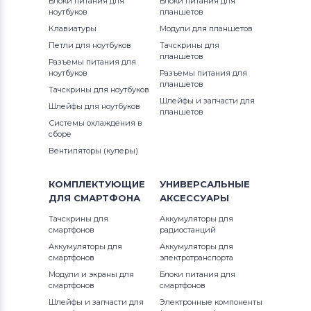
Блоки питания для
Блоки питания для
Вентиляторы (кулеры)
Gateway
Inspiron 1110
ноутбуков
планшетов
Клавиатуры
Модули для планшетов
Вентиляторы (кулеры)
FCN
Inspiron 11z
Петли для ноутбуков
Тачскрины для
планшетов
Разъемы питания для
Вентиляторы (кулеры)
HP
Inspiron 13
ноутбуков
Разъемы питания для
планшетов
Тачскрины для ноутбуков
Вентиляторы (кулеры)
MSI
Inspiron 14
Шлейфы и запчасти для
Шлейфы для ноутбуков
планшетов
Системы охлаждения в
Вентиляторы (кулеры)
Compaq
Inspiron 14R
сборе
Вентиляторы (кулеры)
Вентиляторы (кулеры)
Quanta
Inspiron 15
КОМПЛЕКТУЮЩИЕ
УНИВЕРСАЛЬНЫЕ
Вентиляторы (кулеры)
Hasee
Inspiron 17
ДЛЯ
СМАРТФОНА
АКСЕССУАРЫ
Тачскрины для
Вентиляторы (кулеры)
Аккумуляторы для
Dell
Inspiron Mini
смартфонов
радиостанций
Аккумуляторы для
Аккумуляторы для
Вентиляторы (кулеры)
IBM
Inspiron XPS
смартфонов
электротранспорта
Модули и экраны для
Блоки питания для
Вентиляторы (кулеры)
Viewsonic
Latitude
смартфонов
смартфонов
Шлейфы и запчасти для
Электронные компоненты
Все бренды