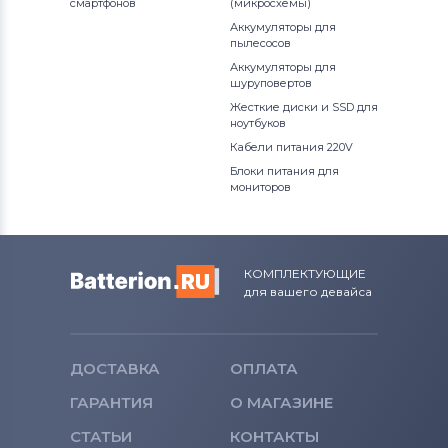
смартфонов
Latitude 13
(микросхемы)
Аккумуляторы для
Вентиляторы (кулеры)
Apple
пылесосов
OptiPlex
Аккумуляторы для
Вентиляторы (кулеры)
LG
шуруповертов
P Series
Жесткие диски и SSD для
Вентиляторы (кулеры)
Samsung
ноутбуков
Precision
Кабели питания 220V
Вентиляторы (кулеры)
Fujitsu
Блоки питания для
Studio
мониторов
Вентиляторы (кулеры)
Clevo
Studio 17
Вентиляторы (кулеры)
Sony
Studio XPS
КОМПЛЕКТУЮЩИЕ
для вашего девайса
Вентиляторы (кулеры)
Fujitsu-
Venue
Siemens
Vostro
Вентиляторы (кулеры)
Haier
ДОСТАВКА
ОПЛАТА
Vostro 14
ГАРАНТИЯ
О МАГАЗИНЕ
Вентиляторы (кулеры)
KFTYR
СТАТЬИ
КОНТАКТЫ
XPS