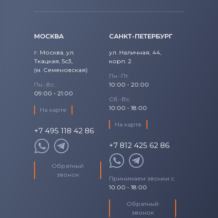
Вентиляторы (кулеры)
NEC
Вентиляторы (кулеры)
iRu
МОСКВА
САНКТ-ПЕТЕРБУРГ
Вентиляторы (кулеры)
Roverbook
г. Москва, ул.
ул. Наличная, 44,
Ткацкая, 5с3,
корп. 2
Вентиляторы (кулеры)
Toshiba
(м. Семеновская)
Пн.-Пт.
Пн.-Вс.
10:00 - 20:00
Вентиляторы (кулеры)
Acer
09:00 - 21:00
Сб.-Вс.
Вентиляторы (кулеры)
10:00 - 18:00
На карте
Универсальный
На карте
+7 495 118 42 86
Вентиляторы (кулеры)
Asus
+7 812 425 62 86
Вентиляторы (кулеры)
Alienware
Обратный
звонок
Принимаем звонки с
Вентиляторы (кулеры)
Casper
10:00 - 18:00
Обратный
звонок