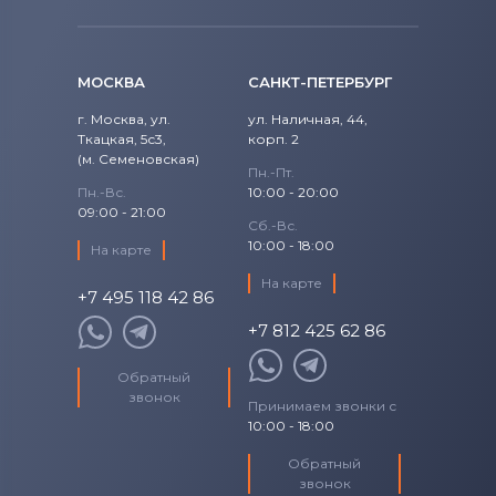
Вентиляторы (кулеры)
NEC
Вентиляторы (кулеры)
iRu
МОСКВА
САНКТ-ПЕТЕРБУРГ
Вентиляторы (кулеры)
Roverbook
г. Москва, ул.
ул. Наличная, 44,
Ткацкая, 5с3,
корп. 2
Вентиляторы (кулеры)
Toshiba
(м. Семеновская)
Пн.-Пт.
Пн.-Вс.
10:00 - 20:00
Вентиляторы (кулеры)
Acer
09:00 - 21:00
Сб.-Вс.
Вентиляторы (кулеры)
10:00 - 18:00
На карте
Универсальный
На карте
+7 495 118 42 86
Вентиляторы (кулеры)
Asus
+7 812 425 62 86
Вентиляторы (кулеры)
Alienware
Обратный
звонок
Принимаем звонки с
Вентиляторы (кулеры)
Casper
10:00 - 18:00
Обратный
звонок