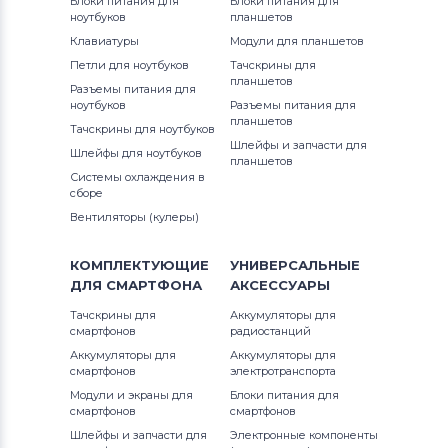
Блоки питания для
Блоки питания для
Вентиляторы (кулеры)
Gateway
ноутбуков
планшетов
Клавиатуры
Модули для планшетов
Вентиляторы (кулеры)
FCN
Петли для ноутбуков
Тачскрины для
планшетов
Разъемы питания для
Вентиляторы (кулеры)
HP
ноутбуков
Разъемы питания для
планшетов
Тачскрины для ноутбуков
Вентиляторы (кулеры)
MSI
Шлейфы и запчасти для
Шлейфы для ноутбуков
планшетов
Системы охлаждения в
Вентиляторы (кулеры)
Compaq
сборе
Вентиляторы (кулеры)
Вентиляторы (кулеры)
Quanta
КОМПЛЕКТУЮЩИЕ
УНИВЕРСАЛЬНЫЕ
Вентиляторы (кулеры)
Hasee
ДЛЯ
СМАРТФОНА
АКСЕССУАРЫ
Тачскрины для
Вентиляторы (кулеры)
Аккумуляторы для
Dell
смартфонов
радиостанций
Аккумуляторы для
Аккумуляторы для
Вентиляторы (кулеры)
IBM
смартфонов
электротранспорта
Модули и экраны для
Блоки питания для
Вентиляторы (кулеры)
Viewsonic
смартфонов
смартфонов
Шлейфы и запчасти для
Электронные компоненты
Все бренды