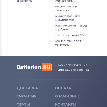
смартфонов
(микросхемы)
Аккумуляторы для
Вентиляторы (кулеры)
Apple
пылесосов
Аккумуляторы для
Вентиляторы (кулеры)
LG
шуруповертов
Жесткие диски и SSD для
Вентиляторы (кулеры)
Samsung
ноутбуков
Кабели питания 220V
Вентиляторы (кулеры)
Fujitsu
Блоки питания для
мониторов
Вентиляторы (кулеры)
Clevo
Вентиляторы (кулеры)
Sony
КОМПЛЕКТУЮЩИЕ
для вашего девайса
Вентиляторы (кулеры)
Fujitsu-
Siemens
Вентиляторы (кулеры)
Haier
ДОСТАВКА
ОПЛАТА
ГАРАНТИЯ
О МАГАЗИНЕ
Вентиляторы (кулеры)
KFTYR
СТАТЬИ
КОНТАКТЫ